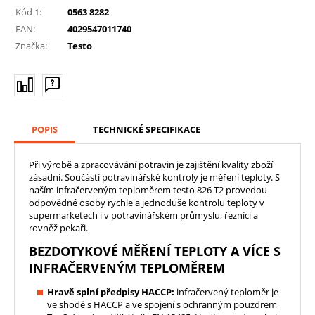
Kód 1:
0563 8282
EAN:
4029547011740
Značka:
Testo
POPIS
TECHNICKÉ SPECIFIKACE
Při výrobě a zpracovávání potravin je zajištění kvality zboží
zásadní. Součástí potravinářské kontroly je měření teploty. S
naším infračerveným teploměrem testo 826-T2 provedou
odpovědné osoby rychle a jednoduše kontrolu teploty v
supermarketech i v potravinářském průmyslu, řezníci a
rovněž pekaři.
BEZDOTYKOVÉ MĚŘENÍ TEPLOTY A VÍCE S
INFRAČERVENÝM TEPLOMĚREM
Hravě splní předpisy HACCP:
infračervený teploměr je
ve shodě s HACCP a ve spojení s ochranným pouzdrem