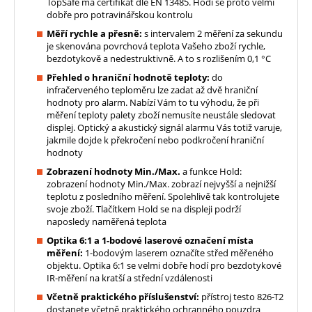
TopSafe má certifikát dle EN 13485. Hodí se proto velmi
dobře pro potravinářskou kontrolu
Měří rychle a přesně:
s intervalem 2 měření za sekundu
je skenována povrchová teplota Vašeho zboží rychle,
bezdotykově a nedestruktivně. A to s rozlišením 0,1 °C
Přehled o hraniční hodnotě teploty:
do
infračerveného teploměru lze zadat až dvě hraniční
hodnoty pro alarm. Nabízí Vám to tu výhodu, že při
měření teploty palety zboží nemusíte neustále sledovat
displej. Optický a akustický signál alarmu Vás totiž varuje,
jakmile dojde k překročení nebo podkročení hraniční
hodnoty
Zobrazení hodnoty Min./Max.
a funkce Hold:
zobrazení hodnoty Min./Max. zobrazí nejvyšší a nejnižší
teplotu z posledního měření. Spolehlivě tak kontrolujete
svoje zboží. Tlačítkem Hold se na displeji podrží
naposledy naměřená teplota
Optika 6:1 a 1-bodové laserové označení místa
měření:
1-bodovým laserem označíte střed měřeného
objektu. Optika 6:1 se velmi dobře hodí pro bezdotykové
IR-měření na kratší a střední vzdálenosti
Včetně praktického příslušenství:
přístroj testo 826-T2
dostanete včetně praktického ochranného pouzdra