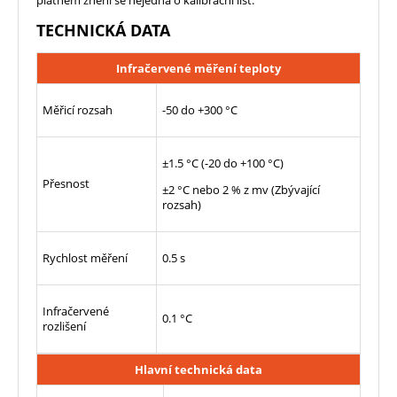
TECHNICKÁ DATA
Infračervené měření teploty
Měřicí rozsah
-50 do +300 °C
±1.5 °C (-20 do +100 °C)
Přesnost
±2 °C nebo 2 % z mv (Zbývající
rozsah)
Rychlost měření
0.5 s
Infračervené
0.1 °C
rozlišení
Hlavní technická data