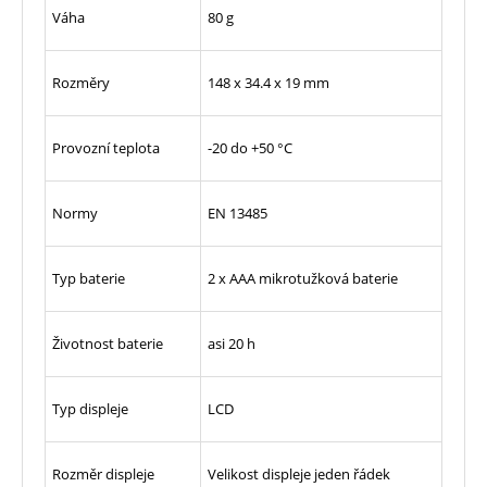
Váha
80 g
Rozměry
148 x 34.4 x 19 mm
Provozní teplota
-20 do +50 °C
Normy
EN 13485
Typ baterie
2 x AAA mikrotužková baterie
Životnost baterie
asi 20 h
Typ displeje
LCD
Rozměr displeje
Velikost displeje jeden řádek