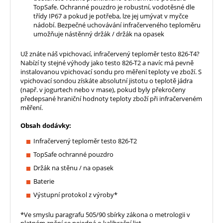
TopSafe. Ochranné pouzdro je robustní, vodotěsné dle
třídy IP67 a pokud je potřeba, lze jej umývat v myčce
nádobí. Bezpečné uchovávání infračerveného teploměru
umožňuje nástěnný držák / držák na opasek
Už znáte náš vpichovací, infračervený teploměr testo 826-T4?
Nabízí ty stejné výhody jako testo 826-T2 a navíc má pevně
instalovanou vpichovací sondu pro měření teploty ve zboží. S
vpichovací sondou získáte absolutní jistotu o teplotě jádra
(např. v jogurtech nebo v mase), pokud byly překročeny
předepsané hraniční hodnoty teploty zboží při infračerveném
měření.
Obsah dodávky:
Infračervený teploměr testo 826-T2
TopSafe ochranné pouzdro
Držák na stěnu / na opasek
Baterie
Výstupní protokol z výroby*
*Ve smyslu paragrafu 505/90 sbírky zákona o metrologii v
platném znění se nejedná o kalibrační list.