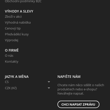
Obchodní podmínky B2C
VÝHODY A SLEVY
Zboží v akci
Výhodná nabídka
Cenový tip
Předváděcí kusy
Výprodej
O FIRMĚ
O nás
Kontakty
JAZYK A MĚNA
NAPIŠTE NÁM
CS
Chcete nám něco sdělit o našich
CZK (Kč)
produktech nebo e-shopu?
Neváhejte napsat.
CHCI NAPSAT ZPRÁVU