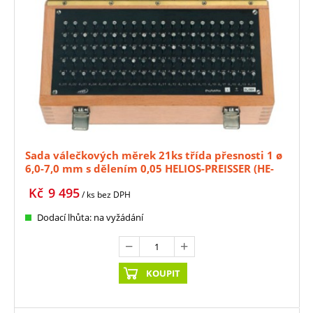
Sada válečkových měrek 21ks třída přesnosti 1 ø
6,0-7,0 mm s dělením 0,05 HELIOS-PREISSER (HE-
0636326)
Kč
9 495
/ ks
bez DPH
Dodací lhůta: na vyžádání
KOUPIT