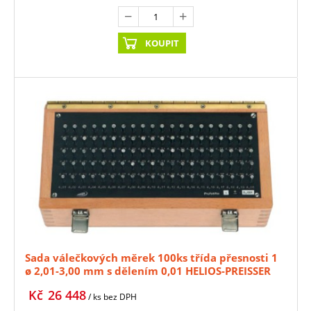
KOUPIT
Sada válečkových měrek 100ks třída přesnosti 1
ø 2,01-3,00 mm s dělením 0,01 HELIOS-PREISSER
(HE-0636342)
Kč
26 448
/ ks
bez DPH