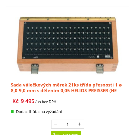
Sada válečkových měrek 21ks třída přesnosti 1 ø
8,0-9,0 mm s dělením 0,05 HELIOS-PREISSER (HE-
0636328)
Kč
9 495
/ ks
bez DPH
Dodací lhůta: na vyžádání