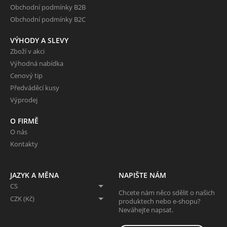
Obchodní podmínky B2B
Obchodní podmínky B2C
VÝHODY A SLEVY
Zboží v akci
Výhodná nabídka
Cenový tip
Předváděcí kusy
Výprodej
O FIRMĚ
O nás
Kontakty
JAZYK A MĚNA
NAPIŠTE NÁM
CS
Chcete nám něco sdělit o našich
CZK (Kč)
produktech nebo e-shopu?
Neváhejte napsat.