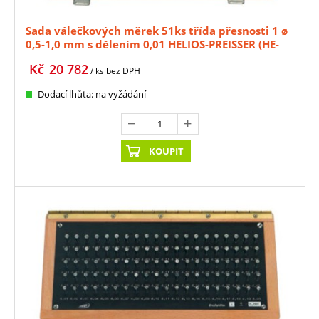
Sada válečkových měrek 51ks třída přesnosti 1 ø
0,5-1,0 mm s dělením 0,01 HELIOS-PREISSER (HE-
0636301)
Kč
20 782
/ ks
bez DPH
Dodací lhůta: na vyžádání
KOUPIT