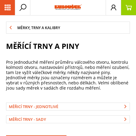
PŘESKOČIT NAVIGACI
MĚRKY, TRNY A KALIBRY
MĚŘÍCÍ TRNY A PINY
Pro jednoduché měření průměru válcového otvoru, kontrolu
kolmosti otvoru, nastavování přístrojů, nebo měření ozubení,
tam lze vyžít válečkové měrky, někdy nazývané piny.
Jednotlivé měrky jsou označeny rozměrem a můžete je
vybrat v různých přesnostech, nebo délkách. Velmi oblíbené
jsou sady měrek v sadách dle rozdahu měření.
MĚŘICÍ TRNY - JEDNOTLIVÉ
MĚŘICÍ TRNY - SADY