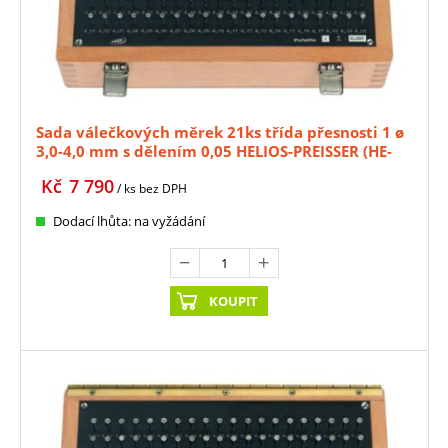
Sada válečkových měrek 21ks třída přesnosti 1 ø
3,0-4,0 mm s dělením 0,05 HELIOS-PREISSER (HE-
0636323)
Kč
7 790
/ ks
bez DPH
Dodací lhůta: na vyžádání
KOUPIT