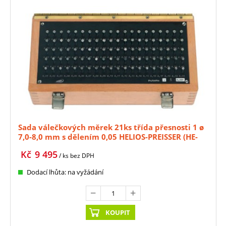
Sada válečkových měrek 21ks třída přesnosti 1 ø
7,0-8,0 mm s dělením 0,05 HELIOS-PREISSER (HE-
0636327)
Kč
9 495
/ ks
bez DPH
Dodací lhůta: na vyžádání
KOUPIT