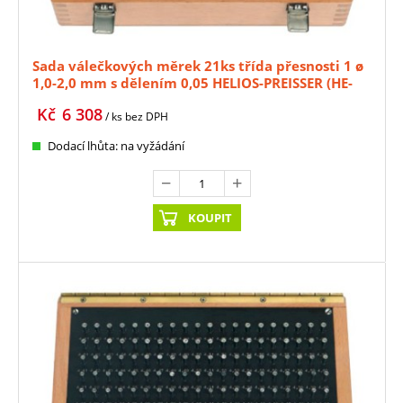
Sada válečkových měrek 21ks třída přesnosti 1 ø
1,0-2,0 mm s dělením 0,05 HELIOS-PREISSER (HE-
0636321)
Kč
6 308
/ ks
bez DPH
Dodací lhůta: na vyžádání
KOUPIT