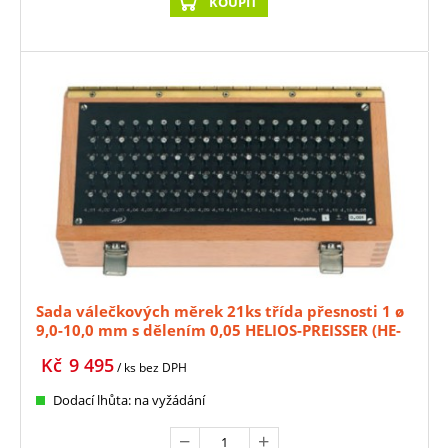
KOUPIT
Sada válečkových měrek 21ks třída přesnosti 1 ø
9,0-10,0 mm s dělením 0,05 HELIOS-PREISSER (HE-
0636329)
Kč
9 495
/ ks
bez DPH
Dodací lhůta: na vyžádání