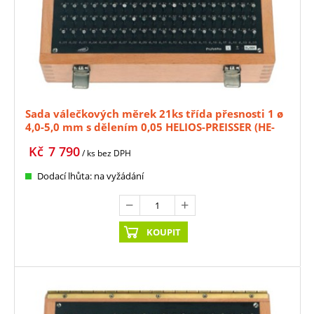
Sada válečkových měrek 21ks třída přesnosti 1 ø
4,0-5,0 mm s dělením 0,05 HELIOS-PREISSER (HE-
0636324)
Kč
7 790
/ ks
bez DPH
Dodací lhůta: na vyžádání
KOUPIT