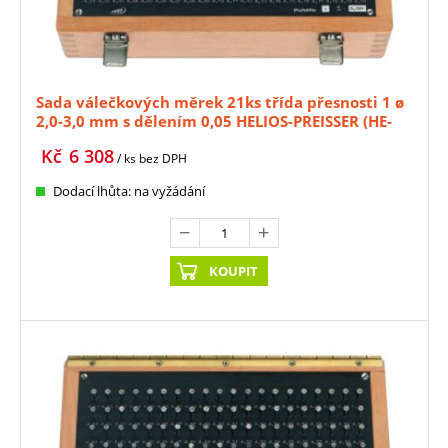
Sada válečkových měrek 21ks třída přesnosti 1 ø
2,0-3,0 mm s dělením 0,05 HELIOS-PREISSER (HE-
0636322)
Kč
6 308
/ ks
bez DPH
Dodací lhůta: na vyžádání
KOUPIT