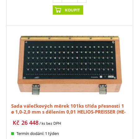
KOUPIT
Sada válečkových měrek 101ks třída přesnosti 1
ø 1,0-2,0 mm s dělením 0,01 HELIOS-PREISSER (HE-
0636341)
Kč
26 448
/ ks
bez DPH
Termín dodání: 1 týden