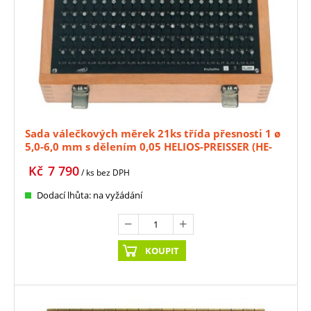
Sada válečkových měrek 21ks třída přesnosti 1 ø
5,0-6,0 mm s dělením 0,05 HELIOS-PREISSER (HE-
0636325)
Kč
7 790
/ ks
bez DPH
Dodací lhůta: na vyžádání
KOUPIT