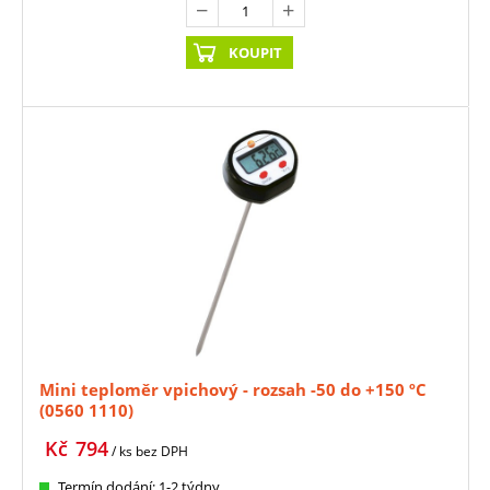
KOUPIT
Mini teploměr vpichový - rozsah -50 do +150 ºC
(0560 1110)
Kč
794
/ ks
bez DPH
Termín dodání: 1-2 týdny