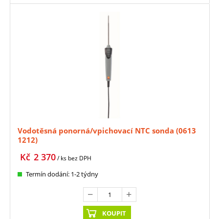
Vodotěsná ponorná/vpichovací NTC sonda (0613
1212)
Kč
2 370
/ ks
bez DPH
Termín dodání: 1-2 týdny
KOUPIT