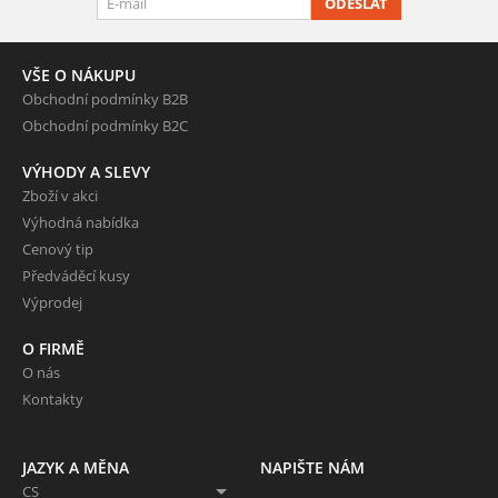
ODESLAT
VŠE O NÁKUPU
Obchodní podmínky B2B
Obchodní podmínky B2C
VÝHODY A SLEVY
Zboží v akci
Výhodná nabídka
Cenový tip
Předváděcí kusy
Výprodej
O FIRMĚ
O nás
Kontakty
JAZYK A MĚNA
NAPIŠTE NÁM
CS