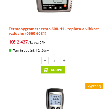
Termohygrometr testo 608-H1 - teplotu a vlhkost
vzduchu (0560 6081)
Kč
2 437
/ ks
bez DPH
Termín dodání: 1-2 týdny
KOUPIT
Výprodej