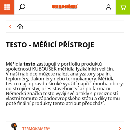
PŘESKOČIT NAVIGACI
TESTO - MĚŘICÍ PŘÍSTROJE
Měřidla
testo
zastupují v portfoliu produktů
společnosti KUBOUŠEK měřidla fyzikálních veličin.
V naší nabídce můžete nalézt analyzátory spalin,
teploměry, tlakoměry nebo termokamery. Měřidla
testo mají opravdu široké využití napříč mnoha obory:
od strojírenství, přes stavebnictví až po farmacii.
Německá značka testo vyvíjí své artikly s precizností
vlastní tomuto západoevropského státu a díky tomu
poté finální produkty tento atribut předchází.
TERMOKAMERY