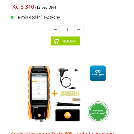
Kč
3 310
/ ks
bez DPH
Termín dodání: 1-2 týdny
KOUPIT
Analyzátor spalin Testo 300 - sada 1 s brašnou