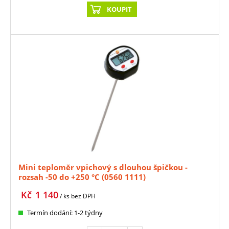
KOUPIT
Mini teploměr vpichový s dlouhou špičkou -
rozsah -50 do +250 °C (0560 1111)
Kč
1 140
/ ks
bez DPH
Termín dodání: 1-2 týdny