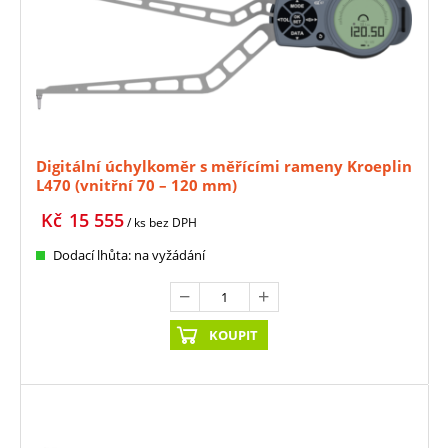
Digitální úchylkoměr s měřícími rameny Kroeplin
L470 (vnitřní 70 – 120 mm)
Kč
15 555
/ ks
bez DPH
Dodací lhůta: na vyžádání
KOUPIT