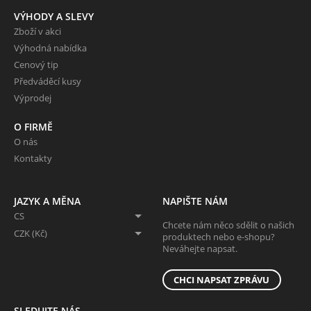
VÝHODY A SLEVY
Zboží v akci
Výhodná nabídka
Cenový tip
Předváděcí kusy
Výprodej
O FIRMĚ
O nás
Kontakty
JAZYK A MĚNA
NAPIŠTE NÁM
CS
Chcete nám něco sdělit o našich
CZK (Kč)
produktech nebo e-shopu?
Neváhejte napsat.
CHCI NAPSAT ZPRÁVU
SLEDUJTE NÁS