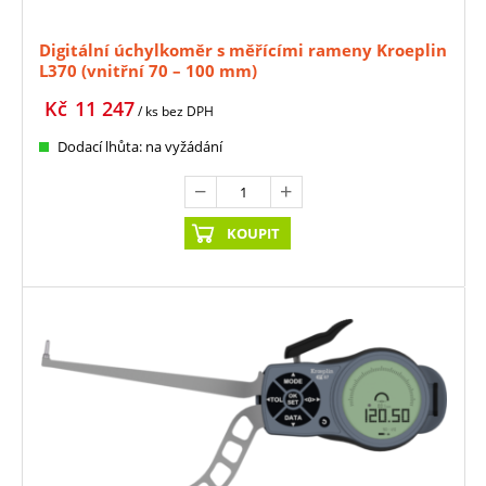
Digitální úchylkoměr s měřícími rameny Kroeplin
L370 (vnitřní 70 – 100 mm)
Kč
11 247
/ ks
bez DPH
Dodací lhůta: na vyžádání
KOUPIT