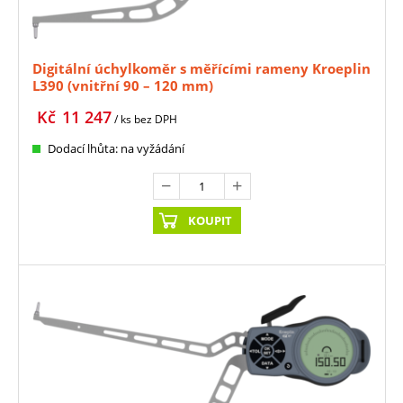
Digitální úchylkoměr s měřícími rameny Kroeplin
L390 (vnitřní 90 – 120 mm)
Kč
11 247
/ ks
bez DPH
Dodací lhůta: na vyžádání
KOUPIT