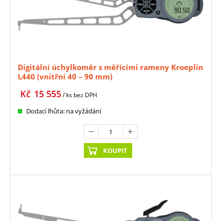
Digitální úchylkoměr s měřícími rameny Kroeplin
L440 (vnitřní 40 – 90 mm)
Kč
15 555
/ ks
bez DPH
Dodací lhůta: na vyžádání
KOUPIT