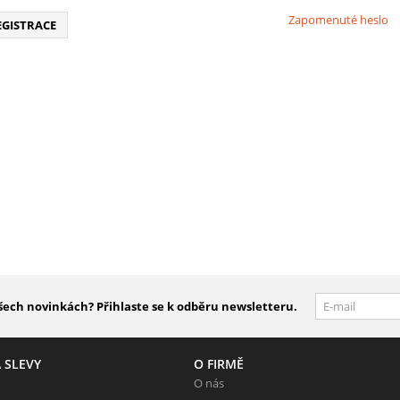
Zapomenuté heslo
EGISTRACE
šech novinkách? Přihlaste se k odběru newsletteru.
 SLEVY
O FIRMĚ
O nás