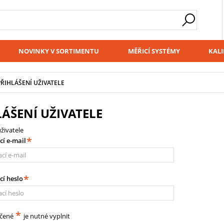
NOVINKY V SORTIMENTU
MĚŘICÍ SYSTÉMY
KALI
PŘIHLÁŠENÍ UŽIVATELE
LÁŠENÍ UŽIVATELE
uživatele
*
cí e-mail
*
cí heslo
*
ačené
je nutné vyplnit