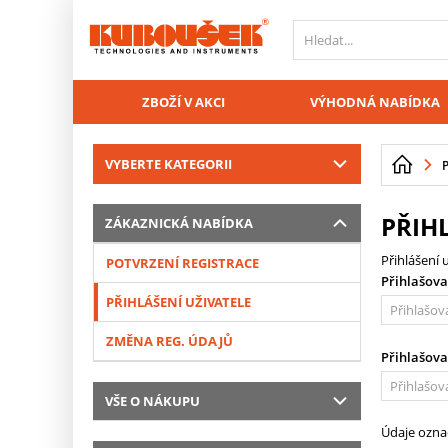
PŘESKOČIT NAVIGACI
ZBOŽÍ V AKCI
VÝHODNÁ NABÍDKA
VYBERTE KATEGORII
PŘIH
ZÁKAZNICKÁ NABÍDKA
Přihlášení 
POTVRZENÍ REGISTRACE
Přihlašova
PŘIHLÁŠENÍ UŽIVATELE
ZMĚNA REG. ÚDAJŮ
Přihlašova
VŠE O NÁKUPU
Údaje ozn