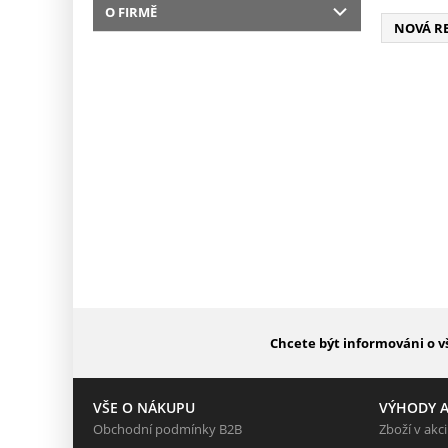
O FIRMĚ
NOVÁ R
Chcete být informováni o v
VŠE O NÁKUPU
VÝHODY A
Obchodní podmínky B2B
Zboží v akci