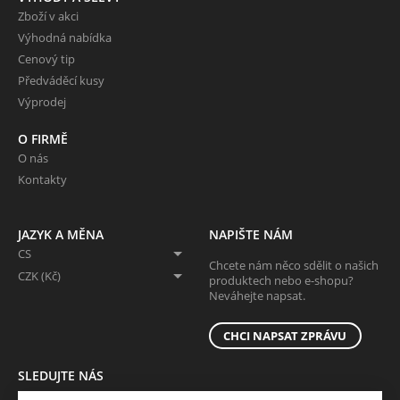
Zboží v akci
Výhodná nabídka
Cenový tip
Předváděcí kusy
Výprodej
O FIRMĚ
O nás
Kontakty
JAZYK A MĚNA
NAPIŠTE NÁM
CS
Chcete nám něco sdělit o našich
CZK (Kč)
produktech nebo e-shopu?
Neváhejte napsat.
CHCI NAPSAT ZPRÁVU
SLEDUJTE NÁS