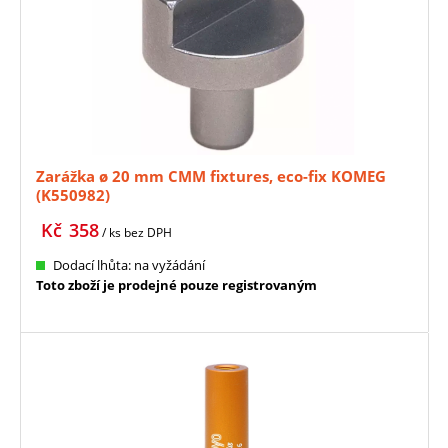
Zarážka ø 20 mm CMM fixtures, eco-fix KOMEG
(K550982)
Kč
358
/ ks
bez DPH
Dodací lhůta: na vyžádání
Toto zboží je prodejné pouze registrovaným