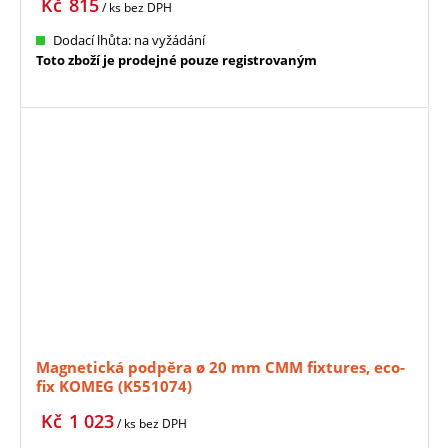
Kč
815
/ ks
bez DPH
Dodací lhůta: na vyžádání
Toto zboží je prodejné pouze registrovaným
Magnetická podpěra ø 20 mm CMM fixtures, eco-
fix KOMEG (K551074)
Kč
1 023
/ ks
bez DPH