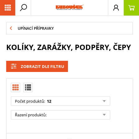
PŘESKOČIT NAVIGACI
UPÍNACÍ PŘÍPRAVKY
KOLÍKY, ZARÁŽKY, PODPĚRY, ČEPY
ZOBRAZIT DLE FILTRU
Počet produktů
:
12
Řazení produktů
: