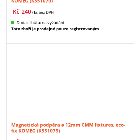
KOMEG (K551070)
Kč
240
/ ks
bez DPH
Dodací lhůta: na vyžádání
Toto zboží je prodejné pouze registrovaným
Magnetická podpěra ø 12mm CMM fixtures, eco-
fix KOMEG (K551073)