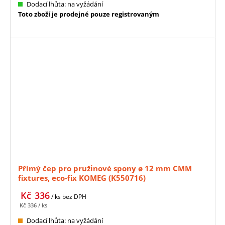
Dodací lhůta: na vyžádání
Toto zboží je prodejné pouze registrovaným
Přímý čep pro pružinové spony ø 12 mm CMM
fixtures, eco-fix KOMEG (K550716)
Kč
336
/ ks
bez DPH
Kč
336
/ ks
Dodací lhůta: na vyžádání