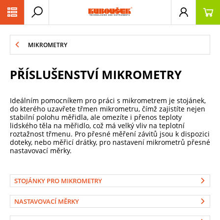
PŘESKOČIT NAVIGACI
MIKROMETRY
PŘÍSLUŠENSTVÍ MIKROMETRY
Ideálním pomocníkem pro práci s mikrometrem je stojánek,
do kterého uzavřete třmen mikrometru, čímž zajistíte nejen
stabilní polohu měřidla, ale omezíte i přenos teploty
lidského těla na měřidlo, což má velký vliv na teplotní
roztažnost třmenu. Pro přesné měření závitů jsou k dispozici
doteky, nebo měřicí drátky, pro nastavení mikrometrů přesné
nastavovací měrky.
STOJÁNKY PRO MIKROMETRY
NASTAVOVACÍ MĚRKY