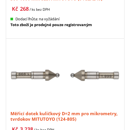
Kč
268
/ ks
bez DPH
Dodací lhůta: na vyžádání
Toto zboží je prodejné pouze registrovaným
Měřicí dotek kuličkový D=2 mm pro mikrometry,
tvrdokov MITUTOYO (124-805)
Kč
3 238
/ ks
bez DPH