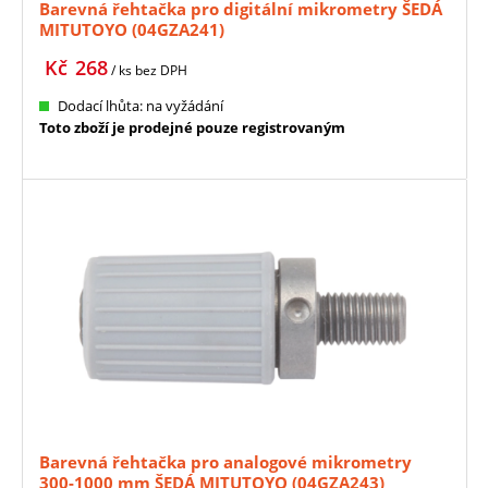
Barevná řehtačka pro digitální mikrometry ŠEDÁ
MITUTOYO (04GZA241)
Kč
268
/ ks
bez DPH
Dodací lhůta: na vyžádání
Toto zboží je prodejné pouze registrovaným
Barevná řehtačka pro analogové mikrometry
300-1000 mm ŠEDÁ MITUTOYO (04GZA243)