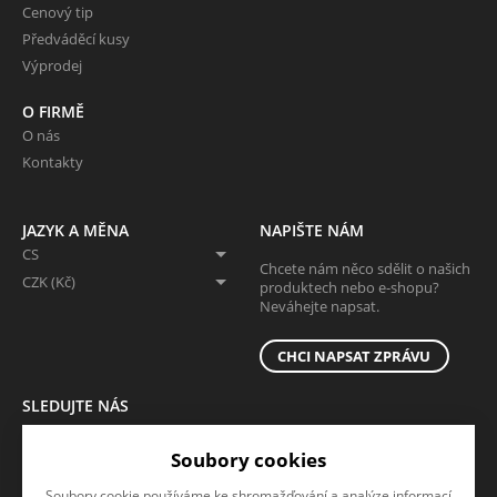
Cenový tip
Předváděcí kusy
Výprodej
O FIRMĚ
O nás
Kontakty
JAZYK A MĚNA
NAPIŠTE NÁM
CS
Chcete nám něco sdělit o našich
CZK (Kč)
produktech nebo e-shopu?
Neváhejte napsat.
CHCI NAPSAT ZPRÁVU
SLEDUJTE NÁS
Sledujte nás na všech sociálních sítích, ať Vám nic neunikne!
Soubory cookies
Soubory cookie používáme ke shromažďování a analýze informací