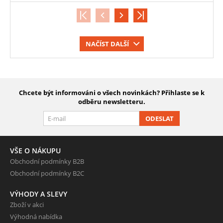
NAČÍST DALŠÍ
Chcete být informováni o všech novinkách? Přihlaste se k
odběru newsletteru.
ODESLAT
VŠE O NÁKUPU
Obchodní podmínky B2B
Obchodní podmínky B2C
VÝHODY A SLEVY
Zboží v akci
Výhodná nabídka