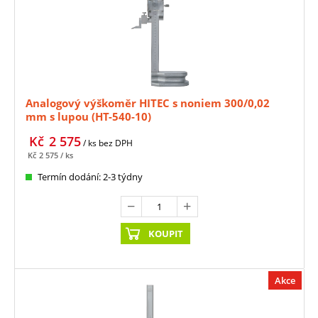
Analogový výškoměr HITEC s noniem 300/0,02
mm s lupou (HT-540-10)
Kč
2 575
/ ks
bez DPH
Kč
2 575
/ ks
Termín dodání: 2-3 týdny
KOUPIT
Akce