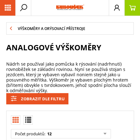
PŘESKOČIT NAVIGACI
VÝŠKOMĚRY A ORÝSOVACÍ PŘÍSTROJE
ANALOGOVÉ VÝŠKOMĚRY
Nádrh se používal jako pomůcka k rýsování (nadrhnutí)
rovnoběžek se základní rovinou. Nyní se používá stojan s
jezdcem, který je vybaven vybavil noniem stejně jako u
posuvného měřítka. Výškoměr je vybaven plochým hrotem
(břitem) obvykle s tvrdokovovem, jehož spodní plocha slouží
k odměřování výšky.
ZOBRAZIT DLE FILTRU
Počet produktů
:
12