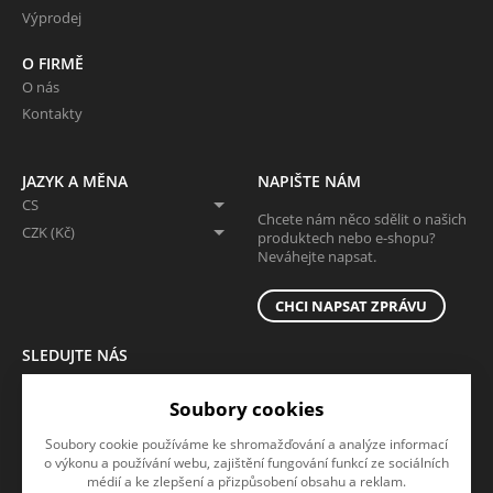
Výprodej
O FIRMĚ
O nás
Kontakty
JAZYK A MĚNA
NAPIŠTE NÁM
CS
Chcete nám něco sdělit o našich
CZK (Kč)
produktech nebo e-shopu?
Neváhejte napsat.
CHCI NAPSAT ZPRÁVU
SLEDUJTE NÁS
Sledujte nás na všech sociálních sítích, ať Vám nic neunikne!
Soubory cookies
Soubory cookie používáme ke shromažďování a analýze informací
o výkonu a používání webu, zajištění fungování funkcí ze sociálních
médií a ke zlepšení a přizpůsobení obsahu a reklam.