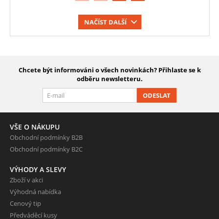
NAČÍST DALŠÍ
Chcete být informováni o všech novinkách? Přihlaste se k
odběru newsletteru.
ODESLAT
VŠE O NÁKUPU
Obchodní podmínky B2B
Obchodní podmínky B2C
VÝHODY A SLEVY
Zboží v akci
Výhodná nabídka
Cenový tip
Předváděcí kusy