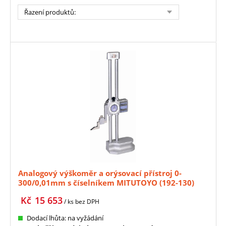
Řazení produktů
:
Analogový výškoměr a orýsovací přístroj 0-
300/0,01mm s číselníkem MITUTOYO (192-130)
Kč
15 653
/ ks
bez DPH
Dodací lhůta: na vyžádání