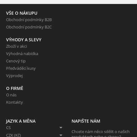
VŠE O NÁKUPU
Obchodní podmínky B2B
Obchodní podmínky B2C
VÝHODY A SLEVY
Zboží v akci
Výhodná nabídka
Cenový tip
Předváděcí kusy
Výprodej
O FIRMĚ
O nás
Kontakty
JAZYK A MĚNA
NAPIŠTE NÁM
CS
Chcete nám něco sdělit o našich
CZK (Kč)
produktech nebo e-shopu?