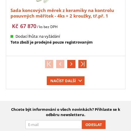
Sada koncových měrek z keramiky na kontrolu
posuvných měřítek - 4ks + 2 kroužky, tř.př. 1
MITUTOYO (516-566-10)
Kč
67 870
/ ks
bez DPH
Dodací lhůta: na vyžádání
Toto zboží je prodejné pouze registrovaným
NAČÍST DALŠÍ
Chcete být informováni o všech novinkách? Přihlaste se k
odběru newsletteru.
ODESLAT