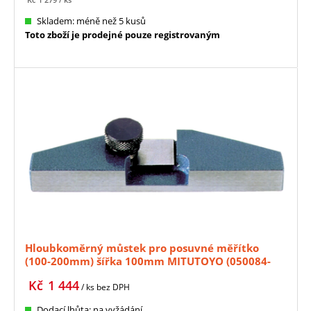
Skladem: méně než 5 kusů
Toto zboží je prodejné pouze registrovaným
Hloubkoměrný můstek pro posuvné měřítko
(100-200mm) šířka 100mm MITUTOYO (050084-
10)
Kč
1 444
/ ks
bez DPH
Dodací lhůta: na vyžádání