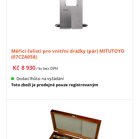
Měřicí čelisti pro vnitřní drážky (pár) MITUTOYO
(07CZA058)
Kč
8 930
/ ks
bez DPH
Dodací lhůta: na vyžádání
Toto zboží je prodejné pouze registrovaným