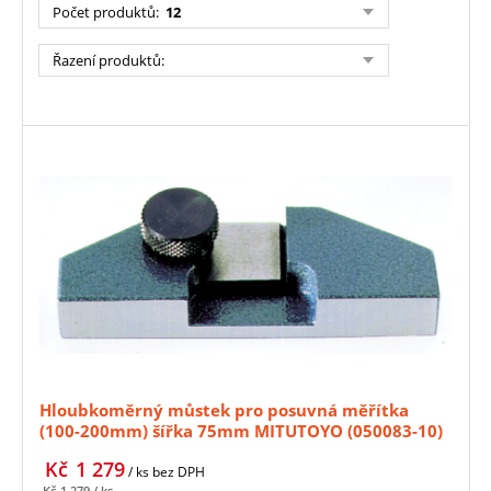
Počet produktů
:
12
Řazení produktů
:
Hloubkoměrný můstek pro posuvná měřítka
(100-200mm) šířka 75mm MITUTOYO (050083-10)
Kč
1 279
/ ks
bez DPH
Kč
1 279
/ ks