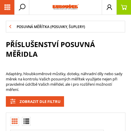
PŘESKOČIT NAVIGACI
POSUVNÁ MĚŘÍTKA (POSUVKY, ŠUPLERY)
PŘÍSLUŠENSTVÍ POSUVNÁ
MĚŘIDLA
Adaptéry, hloubkoměrové můstky, doteky, náhradní díly nebo sady
měrek na kontrolu Vašich posuvných měřítek využijete nejen při
pravidelné údržbě Vašich měřidel, ale i pro rozšíření možností
měření.
ZOBRAZIT DLE FILTRU