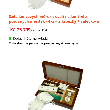
Sada koncových měrek z oceli na kontrolu
posuvných měřítek - 4ks + 2 kroužky + válečková
měrka, tř.př. 1 MITUTOYO (516-526-10)
Kč
25 799
/ ks
bez DPH
Dodací lhůta: na vyžádání
Toto zboží je prodejné pouze registrovaným