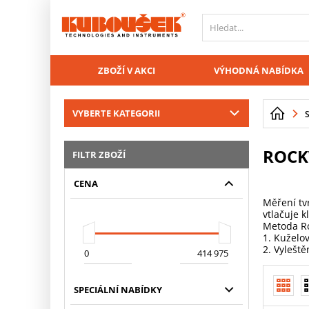
PŘESKOČIT NAVIGACI
ZBOŽÍ V AKCI
VÝHODNÁ NABÍDKA
VYBERTE KATEGORII
ROCK
FILTR ZBOŽÍ
CENA
Měření tvr
vtlačuje 
Metoda Ro
1. Kuželo
2. Vylešt
SPECIÁLNÍ NABÍDKY