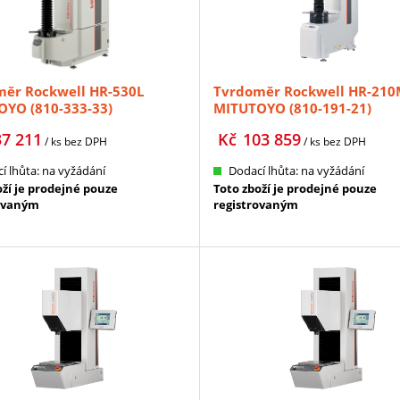
ěr Rockwell HR-530L
Tvrdoměr Rockwell HR-21
YO (810-333-33)
MITUTOYO (810-191-21)
37 211
Kč
103 859
/ ks
bez DPH
/ ks
bez DPH
í lhůta: na vyžádání
Dodací lhůta: na vyžádání
oží je prodejné pouze
Toto zboží je prodejné pouze
ovaným
registrovaným