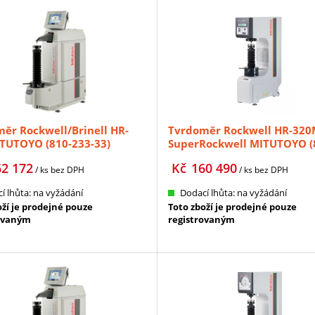
ěr Rockwell/Brinell HR-
Tvrdoměr Rockwell HR-320
TUTOYO (810-233-33)
SuperRockwell MITUTOYO (
192-31)
62 172
Kč
160 490
/ ks
bez DPH
/ ks
bez DPH
í lhůta: na vyžádání
Dodací lhůta: na vyžádání
oží je prodejné pouze
Toto zboží je prodejné pouze
ovaným
registrovaným