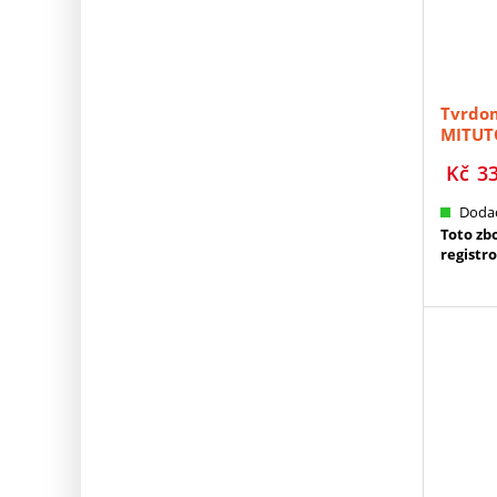
Tvrdom
MITUTO
Kč
3
Dodac
Toto zb
registr