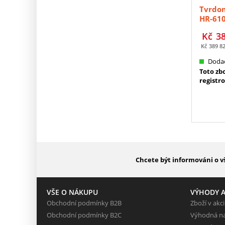
Tvrdom
HR-61
(810-5
Kč
3
Kč
389 8
Dodac
Toto zb
registr
Chcete být informováni o v
VŠE O NÁKUPU
VÝHODY A
Obchodní podmínky B2B
Zboží v akci
Obchodní podmínky B2C
Výhodná n