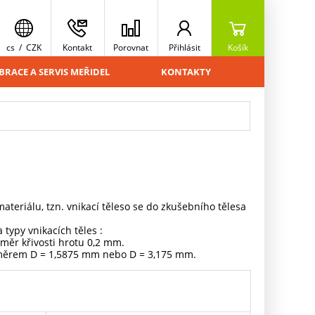
cs
/
CZK
Kontakt
Porovnat
Přihlásit
Košík
BRACE A SERVIS MEŘIDEL
KONTAKTY
ateriálu, tzn. vnikací těleso se do zkušebního tělesa
typy vnikacích těles :
měr křivosti hrotu 0,2 mm.
růměrem D = 1,5875 mm nebo D = 3,175 mm.