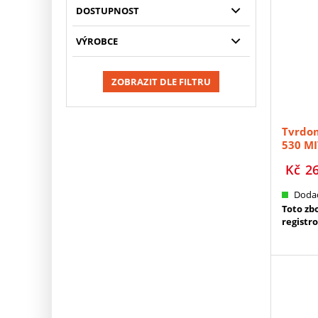
DOSTUPNOST
VÝROBCE
ZOBRAZIT DLE FILTRU
Tvrdom
530 MI
Kč
2
Dodac
Toto zb
registr