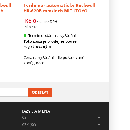
kwell
Tvrdoměr automatický Rockwell
ch
HR-620B mm/inch MITUTOYO
(810-527-21)
Kč
0
/ ks
bez DPH
Kč
0
/ ks
Termín dodání: na vyžádání
Toto zboží je prodejné pouze
registrovaným
Cena na vyžádání - dle požadované
konfigurace
ODESLAT
JAZYK A MĚNA
CS
CZK (Kč)