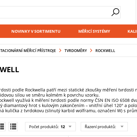
NOVINKY V SORTIMENTU
MĚŘICÍ SYSTÉMY
KALI
STACIONÁRNÍ MĚŘICÍ PŘÍSTROJE
TVRDOMĚRY
ROCKWELL
WELL
dosti podle Rockwella patří mezi statické zkoušky měření tvrdosti m
klidovou silou ve směru kolmém k povrchu vzorku.
ckwell využívá k měření tvrdosti podle normy ČSN EN ISO 6508 dva 
vý diamantový hrot s kulovým zakončením – vnitřní úhel 120° a polo
ěná kulička z tvrdokovu (slinutý karbid wolframu, označení W) s p
Počet produktů
:
12
Řazení produktů
: