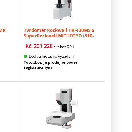
0MR
Tvrdoměr Rockwell HR-430MS a
SuperRockwell MITUTOYO (810-
194-31)
Kč
201 228
/ ks
bez DPH
Dodací lhůta: na vyžádání
Toto zboží je prodejné pouze
registrovaným