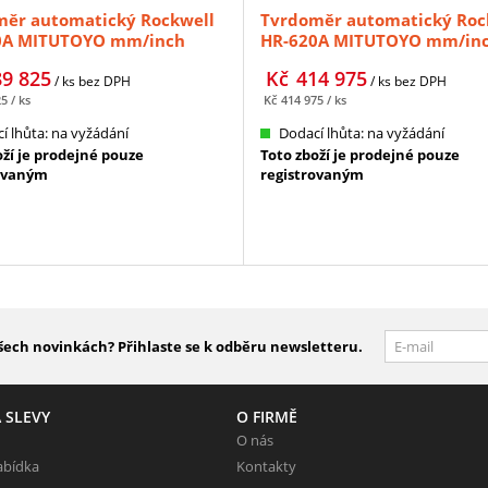
ěr automatický Rockwell
Tvrdoměr automatický Roc
0A MITUTOYO mm/inch
HR-620A MITUTOYO mm/in
12-23)
(810-512-23)
89 825
Kč
414 975
/ ks
bez DPH
/ ks
bez DPH
25
/ ks
Kč
414 975
/ ks
í lhůta: na vyžádání
Dodací lhůta: na vyžádání
oží je prodejné pouze
Toto zboží je prodejné pouze
ovaným
registrovaným
šech novinkách? Přihlaste se k odběru newsletteru.
 SLEVY
O FIRMĚ
O nás
abídka
Kontakty