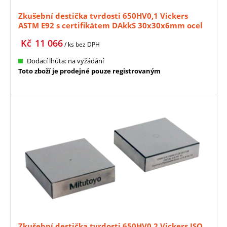
Zkušební destička tvrdosti 650HV0,1 Vickers
ASTM E92 s certifikátem DAkkS 30x30x6mm ocel
MITUTOYO (63ETB604)
Kč
11 066
/ ks
bez DPH
Dodací lhůta: na vyžádání
Toto zboží je prodejné pouze registrovaným
Zkušební destička tvrdosti 650HV0,2 Vickers ISO