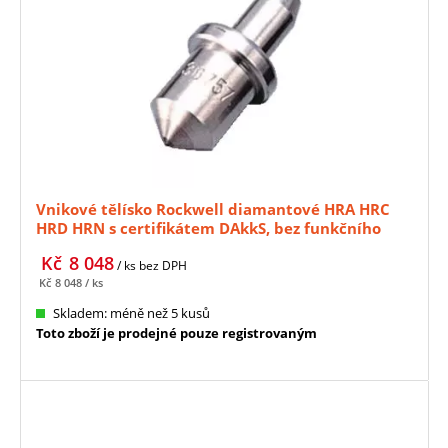
Vnikové tělísko Rockwell diamantové HRA HRC
HRD HRN s certifikátem DAkkS, bez funkčního
testu MITUTOYO (63DIA002)
Kč
8 048
/ ks
bez DPH
Kč
8 048
/ ks
Skladem: méně než 5 kusů
Toto zboží je prodejné pouze registrovaným