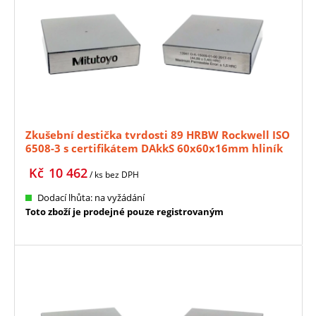
Zkušební destička tvrdosti 89 HRBW Rockwell ISO
6508-3 s certifikátem DAkkS 60x60x16mm hliník
MITUTOYO (63ETB1135)
Kč
10 462
/ ks
bez DPH
Dodací lhůta: na vyžádání
Toto zboží je prodejné pouze registrovaným