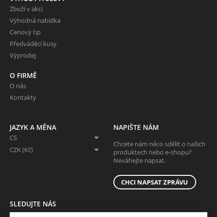
Zboží v akci
Výhodná nabídka
Cenový tip
Předváděcí kusy
Výprodej
O FIRMĚ
O nás
Kontakty
JAZYK A MĚNA
NAPIŠTE NÁM
CS
Chcete nám něco sdělit o našich
CZK (Kč)
produktech nebo e-shopu?
Neváhejte napsat.
CHCI NAPSAT ZPRÁVU
SLEDUJTE NÁS