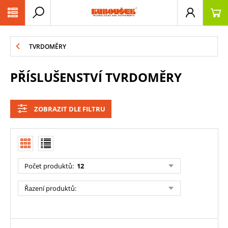
PŘESKOČIT NAVIGACI
TVRDOMĚRY
PŘÍSLUŠENSTVÍ TVRDOMĚRY
ZOBRAZIT DLE FILTRU
Počet produktů
:
12
Řazení produktů
: