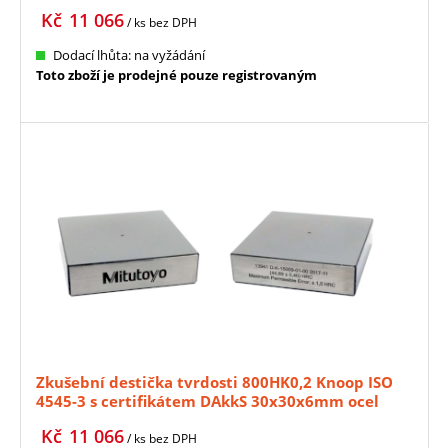
MITUTOYO (63ETB997)
Kč
11 066
/ ks
bez DPH
Dodací lhůta: na vyžádání
Toto zboží je prodejné pouze registrovaným
Zkušební destička tvrdosti 800HK0,2 Knoop ISO
4545-3 s certifikátem DAkkS 30x30x6mm ocel
MITUTOYO (63ETB1225)
Kč
11 066
/ ks
bez DPH