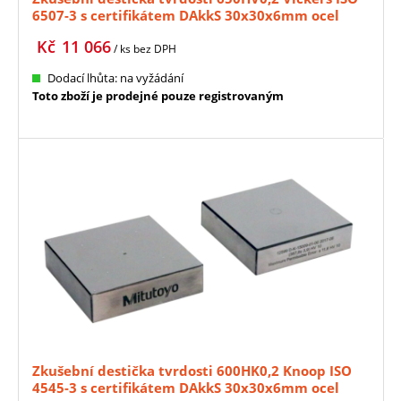
6507-3 s certifikátem DAkkS 30x30x6mm ocel
MITUTOYO (63ETB621)
Kč
11 066
/ ks
bez DPH
Dodací lhůta: na vyžádání
Toto zboží je prodejné pouze registrovaným
Zkušební destička tvrdosti 600HK0,2 Knoop ISO
4545-3 s certifikátem DAkkS 30x30x6mm ocel