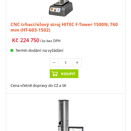
CNC trhací/silový stroj HITEC F-Tower 1500N, 760
mm (HT-603-1502)
Kč
224 750
/ ks
bez DPH
Termín dodání: na vyžádání
KOUPIT
Cena včetně dopravy do CZ a SK