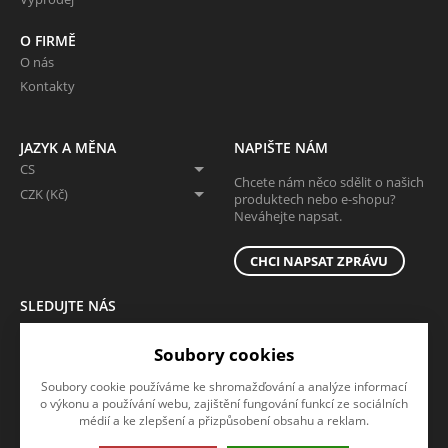
O FIRMĚ
O nás
Kontakty
JAZYK A MĚNA
NAPIŠTE NÁM
CS
Chcete nám něco sdělit o našich
CZK (Kč)
produktech nebo e-shopu?
Neváhejte napsat.
CHCI NAPSAT ZPRÁVU
SLEDUJTE NÁS
Sledujte nás na všech sociálních sítích, ať Vám nic neunikne!
Soubory cookies
Soubory cookie používáme ke shromažďování a analýze informací
o výkonu a používání webu, zajištění fungování funkcí ze sociálních
médií a ke zlepšení a přizpůsobení obsahu a reklam.