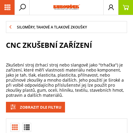
PŘESKOČIT NAVIGACI
SILOMĚRY, TAHOVÉ A TLAKOVÉ ZKOUŠKY
CNC ZKUŠEBNÍ ZAŘÍZENÍ
Zkušební stroj (
trhací stroj nebo slangově jako "trhačka") je
zařízení
, které
měří
vlastnosti materiálu nebo komponent,
jako je tah, tlak, elasticita, plasticita
, přilnavost,
nebo
pružinové zkoušky a mnoho dalších. Jeho použití je široké
a
při volbě odpovídajícího příslušenství jej lze použít pro
zkoušky plastů, gum, oceli, hliníku, textilu, stavebních hmot,
potravin a dalších materiálů.
ZOBRAZIT DLE FILTRU