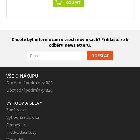
KOUPIT
Chcete být informováni o všech novinkách? Přihlaste se k
odběru newsletteru.
ODESLAT
VŠE O NÁKUPU
Obchodní podmínky B2B
Obchodní podmínky B2C
VÝHODY A SLEVY
Zboží v akci
Výhodná nabídka
Cenový tip
Předváděcí kusy
Výprodej