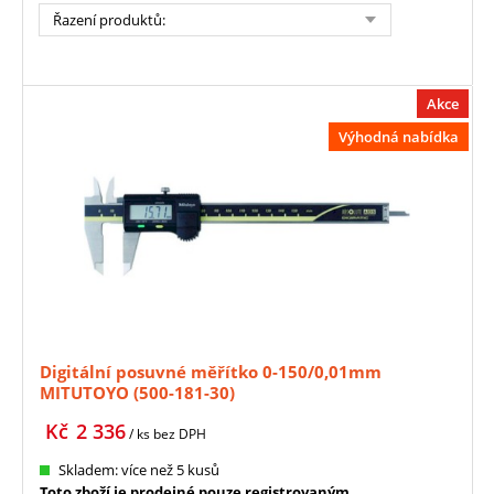
Řazení produktů
:
Akce
Výhodná nabídka
Digitální posuvné měřítko 0-150/0,01mm
MITUTOYO (500-181-30)
Kč
2 336
/ ks
bez DPH
Skladem: více než 5 kusů
Toto zboží je prodejné pouze registrovaným