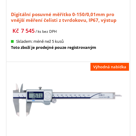
Digitální posuvné měřítko 0-150/0,01mm pro
vnější měření čelisti z tvrdokovu, IP67, výstup
dat, posuvové kolečko MITUTOYO (500-721-20)
Kč
7 545
/ ks
bez DPH
Skladem: méně než 5 kusů
Toto zboží je prodejné pouze registrovaným
Výhodná nabídka