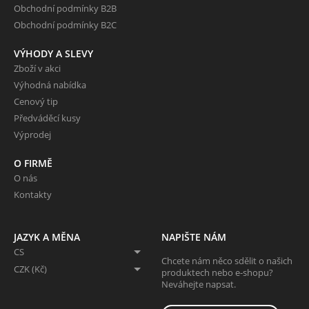
Obchodní podmínky B2B
Obchodní podmínky B2C
VÝHODY A SLEVY
Zboží v akci
Výhodná nabídka
Cenový tip
Předváděcí kusy
Výprodej
O FIRMĚ
O nás
Kontakty
JAZYK A MĚNA
NAPIŠTE NÁM
CS
Chcete nám něco sdělit o našich
CZK (Kč)
produktech nebo e-shopu?
Neváhejte napsat.