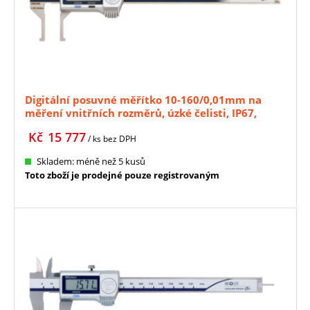
Digitální posuvné měřítko 10-160/0,01mm na
měření vnitřních rozměrů, úzké čelisti, IP67,
výstup dat MITUTOYO (573-647-20)
Kč
15 777
/ ks
bez DPH
Skladem: méně než 5 kusů
Toto zboží je prodejné pouze registrovaným