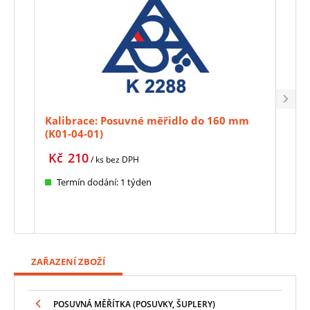
Kalibrace: Posuvné měřidlo do 160 mm
Hlo
(K01-04-01)
měř
MIT
Kč
210
Kč
/ ks
bez DPH
Kč
1 
Termín dodání: 1 týden
Sk
Toto
ZAŘAZENÍ ZBOŽÍ
POSUVNÁ MĚŘÍTKA (POSUVKY, ŠUPLERY)