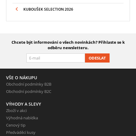
KUBOUŠEK SELECTION 2026
Chcete být informováni o všech novinkách? Přihlaste se k
odběru newsletteru.
ODESLAT
VŠE O NÁKUPU
Obchodní podmínky B2B
Obchodní podmínky B2C
VÝHODY A SLEVY
Zboží v akci
Výhodná nabídka
Cenový tip
Předváděcí kusy