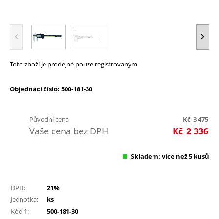
Toto zboží je prodejné pouze registrovaným
Objednací číslo: 500-181-30
Původní cena
Kč
3 475
Vaše cena bez DPH
Kč
2 336
Skladem: více než 5 kusů
DPH:
21%
Jednotka:
ks
Kód 1:
500-181-30