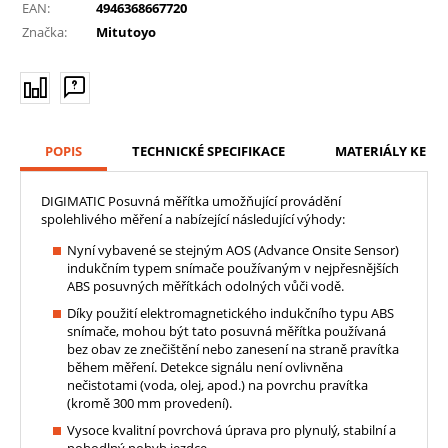
EAN:
4946368667720
Značka:
Mitutoyo
POPIS
TECHNICKÉ SPECIFIKACE
MATERIÁLY KE ST
DIGIMATIC Posuvná měřítka umožňující provádění
spolehlivého měření a nabízející následující výhody:
Nyní vybavené se stejným AOS (Advance Onsite Sensor)
indukčním typem snímače používaným v nejpřesnějších
ABS posuvných měřítkách odolných vůči vodě.
Díky použití elektromagnetického indukčního typu ABS
snímače, mohou být tato posuvná měřítka používaná
bez obav ze znečištění nebo zanesení na straně pravítka
během měření. Detekce signálu není ovlivněna
nečistotami (voda, olej, apod.) na povrchu pravítka
(kromě 300 mm provedení).
Vysoce kvalitní povrchová úprava pro plynulý, stabilní a
pohodlný pohyb jezdce.