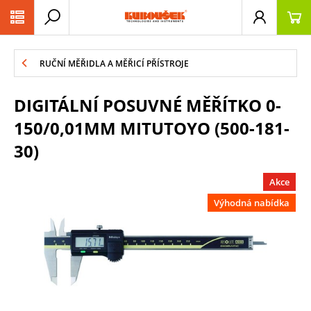
PŘESKOČIT NAVIGACI
RUČNÍ MĚŘIDLA A MĚŘICÍ PŘÍSTROJE
DIGITÁLNÍ POSUVNÉ MĚŘÍTKO 0-
150/0,01MM MITUTOYO (500-181-
30)
Akce
Výhodná nabídka