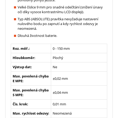
Velké číslice 9 mm pro snadné odečítání (snížení únavy
oči díky vysoce kontrastnímu LCD displeji).
Typ ABS (ABSOLUTE) pravítka nevyžaduje nastavení
nulového bodu po zapnutí a kdy rychlost odezvy je
neomezená.
Dlouhá životnost baterie.
Roz. měř.:
0 - 150 mm
Hloubkoměr:
Plochý
Výstup dat:
Ne
Max. povolená chyba
±0,02 mm
E MPE:
Max. povolená chyba
±0,04 mm
S MPE:
Čís. krok:
0,01 mm
Max. rychlost odezvy:
Neomezená