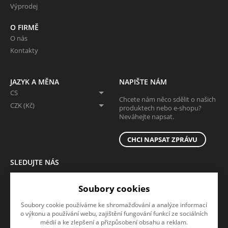
Výprodej
O FIRMĚ
O nás
Kontakty
JAZYK A MĚNA
NAPIŠTE NÁM
CS
Chcete nám něco sdělit o našich
CZK (Kč)
produktech nebo e-shopu?
Neváhejte napsat.
CHCI NAPSAT ZPRÁVU
SLEDUJTE NÁS
Sledujte nás na všech sociálních sítích, ať Vám nic neunikne!
Soubory cookies
Soubory cookie používáme ke shromažďování a analýze informací
o výkonu a používání webu, zajištění fungování funkcí ze sociálních
médií a ke zlepšení a přizpůsobení obsahu a reklam.