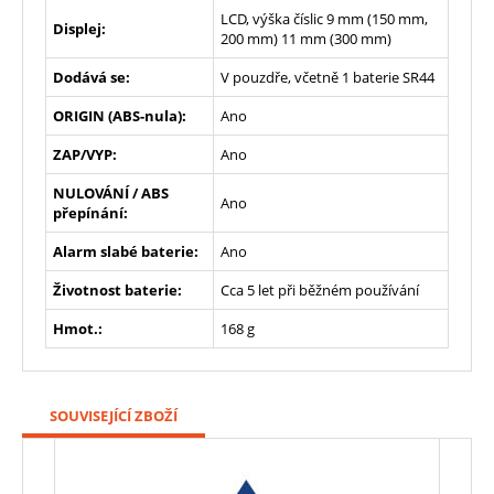
LCD, výška číslic 9 mm (150 mm,
Displej:
200 mm) 11 mm (300 mm)
Dodává se:
V pouzdře, včetně 1 baterie SR44
ORIGIN (ABS-nula):
Ano
ZAP/VYP:
Ano
NULOVÁNÍ / ABS
Ano
přepínání:
Alarm slabé baterie:
Ano
Životnost baterie:
Cca 5 let při běžném používání
Hmot.:
168 g
SOUVISEJÍCÍ ZBOŽÍ