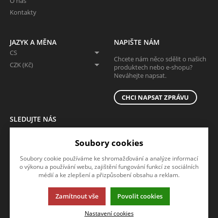
O nás
Kontakty
JAZYK A MĚNA
NAPIŠTE NÁM
CS
Chcete nám něco sdělit o našich
CZK (Kč)
produktech nebo e-shopu?
Neváhejte napsat.
CHCI NAPSAT ZPRÁVU
SLEDUJTE NÁS
Sledujte nás na všech sociálních sítích, ať Vám nic neunikne!
Soubory cookies
Soubory cookie používáme ke shromažďování a analýze informací
o výkonu a používání webu, zajištění fungování funkcí ze sociálních
médií a ke zlepšení a přizpůsobení obsahu a reklam.
Zamítnout vše
Povolit cookies
Tato stránka používá soubory cookies. Klikněte pro více informací.
Nastavení cookies
© 2013-2026 KUBOUŠEK