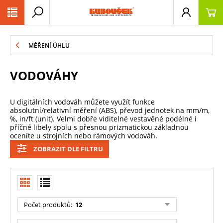
PŘESKOČIT NAVIGACI
MĚŘENÍ ÚHLU
VODOVÁHY
U digitálních vodováh můžete využít funkce
absolutní/relativní měření (ABS), převod jednotek na mm/m,
%, in/ft (unit). Velmi dobře viditelné vestavěné podélné i
příčné libely spolu s přesnou prizmatickou základnou
oceníte u strojních nebo rámových vodováh.
ZOBRAZIT DLE FILTRU
Počet produktů
:
12