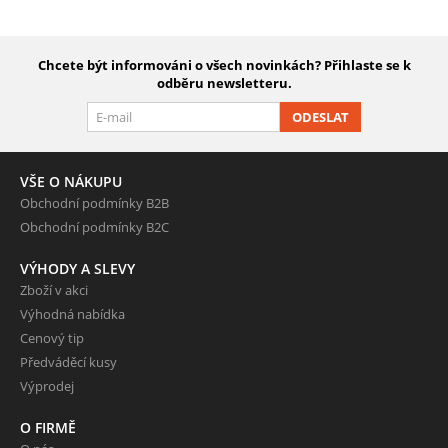
Chcete být informováni o všech novinkách? Přihlaste se k
odběru newsletteru.
ODESLAT
VŠE O NÁKUPU
Obchodní podmínky B2B
Obchodní podmínky B2C
VÝHODY A SLEVY
Zboží v akci
Výhodná nabídka
Cenový tip
Předváděcí kusy
Výprodej
O FIRMĚ