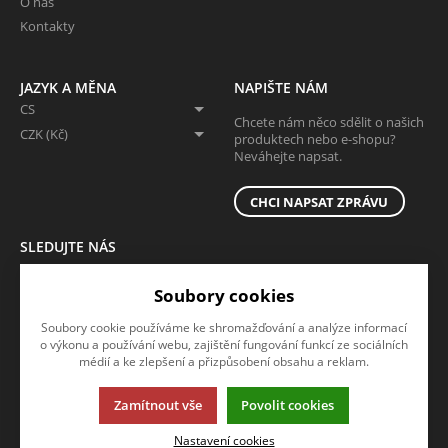
O nás
Kontakty
JAZYK A MĚNA
NAPIŠTE NÁM
CS
Chcete nám něco sdělit o našich
CZK (Kč)
produktech nebo e-shopu?
Neváhejte napsat.
CHCI NAPSAT ZPRÁVU
SLEDUJTE NÁS
Sledujte nás na všech sociálních sítích, ať Vám nic neunikne!
Soubory cookies
Soubory cookie používáme ke shromažďování a analýze informací
o výkonu a používání webu, zajištění fungování funkcí ze sociálních
médií a ke zlepšení a přizpůsobení obsahu a reklam.
Zamítnout vše
Povolit cookies
Tato stránka používá soubory cookies. Klikněte pro více informací.
Nastavení cookies
© 2013-2026 KUBOUŠEK