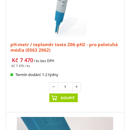
pH-metr / teploměr testo 206-pH2 - pro polotuhá
média (0563 2062)
Kč
7 470
/ ks
bez DPH
Kč
7 470
/ ks
Termín dodání: 1-2 týdny
KOUPIT