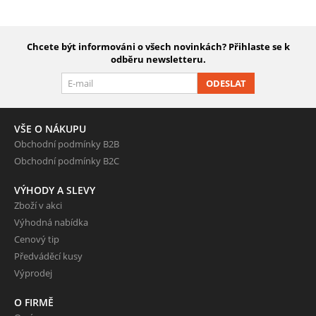
Chcete být informováni o všech novinkách? Přihlaste se k
odběru newsletteru.
ODESLAT
VŠE O NÁKUPU
Obchodní podmínky B2B
Obchodní podmínky B2C
VÝHODY A SLEVY
Zboží v akci
Výhodná nabídka
Cenový tip
Předváděcí kusy
Výprodej
O FIRMĚ