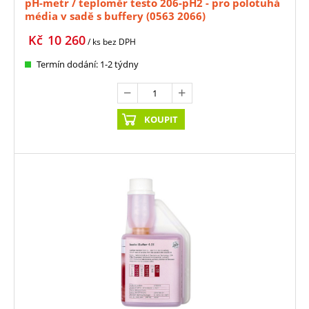
pH-metr / teploměr testo 206-pH2 - pro polotuhá
média v sadě s buffery (0563 2066)
Kč
10 260
/ ks
bez DPH
Termín dodání: 1-2 týdny
KOUPIT