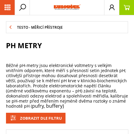
PŘESKOČIT NAVIGACI
TESTO - MĚŘICÍ PŘÍSTROJE
PH METRY
Běžné pH-metry jsou elektronické voltmetry s velkým
vnitřním odporem, které měří s přesností setin jednotek pH;
citlivější přístroje mohou dosahovat přesnosti desetkrát
větší, používají se k měření pH krve v klinicko-biochemických
laboratořích. Protože elektromotorické napětí článku
(úměrné vodíkovému exponentu – pH) závisí na teplotě,
dokonalosti odezvy elektrod a spolehlivosti měřidla, kalibruje
se pH-metr před měřením nejméně dvěma roztoky o známé
pufry, buffery)
hodnotě pH (
ZOBRAZIT DLE FILTRU