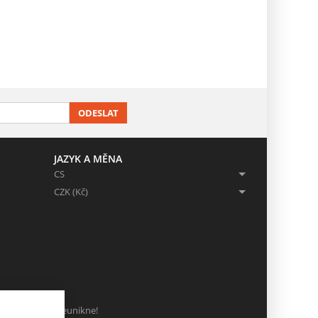
ODESLAT
JAZYK A MĚNA
CS
CZK (Kč)
ch, ať Vám nic neunikne!