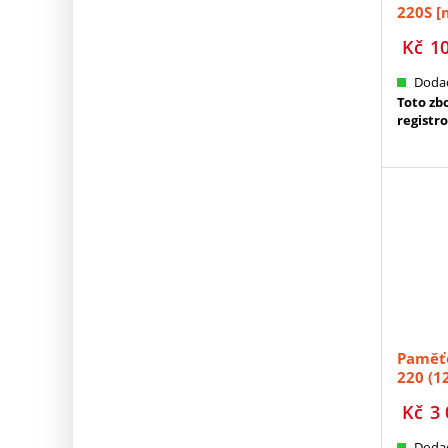
220S [
Kč
1
Dodac
Toto zb
registr
Paměťo
220 (1
Kč
3 
Dodac