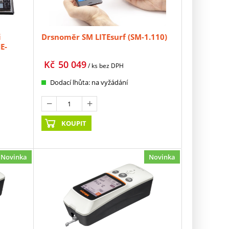
i
Drsnoměr SM LITEsurf (SM-1.110)
E-
Kč
50 049
/ ks
bez DPH
Dodací lhůta: na vyžádání
KOUPIT
Novinka
Novinka