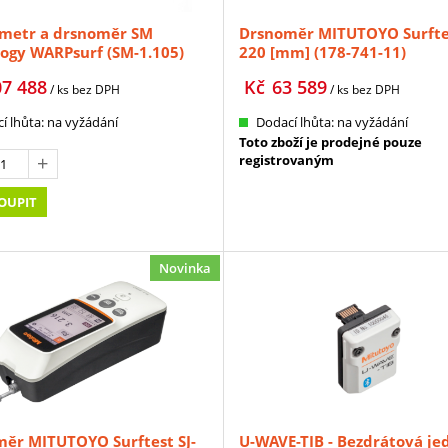
ometr a drsnoměr SM
Drsnoměr MITUTOYO Surftes
ogy WARPsurf (SM-1.105)
220 [mm] (178-741-11)
07 488
Kč
63 589
/ ks
bez DPH
/ ks
bez DPH
í lhůta: na vyžádání
Dodací lhůta: na vyžádání
Toto zboží je prodejné pouze
registrovaným
OUPIT
Novinka
ěr MITUTOYO Surftest SJ-
U-WAVE-TIB - Bezdrátová je