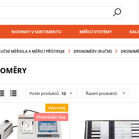
NOVINKY V SORTIMENTU
MĚŘICÍ SYSTÉMY
KALI
RUČNÍ MĚŘIDLA A MĚŘICÍ PŘÍSTROJE
DRSNOMĚRY (RUČNÍ)
DRSNOMĚ
NOMĚRY
Počet produktů
:
12
Řazení produktů
:
Výprodej
Předváděcí kus