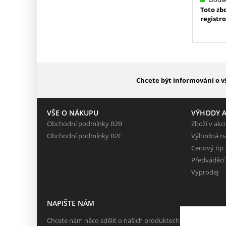
Toto zb
registr
Chcete být informováni o v
VŠE O NÁKUPU
VÝHODY A
Obchodní podmínky B2B
Zboží v akci
Obchodní podmínky B2C
Výhodná n
Cenový tip
Předváděcí
Výprodej
NAPIŠTE NÁM
Chcete nám něco sdělit o našich produktech nebo e-shopu?