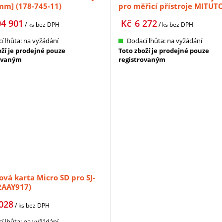
mm] (178-745-11)
pro měřicí přístroje MITU
(264-628)
04 901
Kč
6 272
/ ks
bez DPH
/ ks
bez DPH
í lhůta: na vyžádání
Dodací lhůta: na vyžádání
oží je prodejné pouze
Toto zboží je prodejné pouze
ovaným
registrovaným
vá karta Micro SD pro SJ-
2AAY917)
028
/ ks
bez DPH
í lhůta: na vyžádání