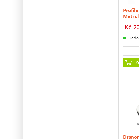
Profil
Metrol
Kč
2
Dodac
K
Drsnom