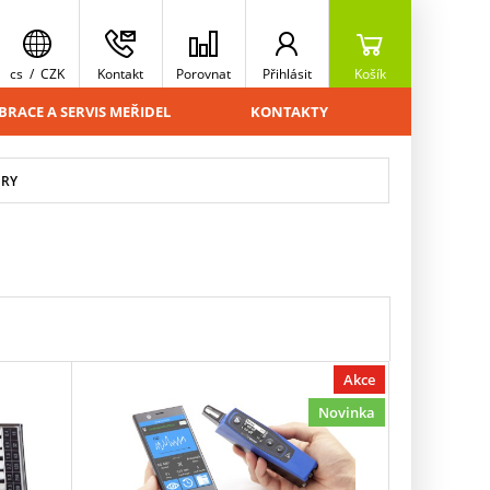
cs
/
CZK
Kontakt
Porovnat
Přihlásit
Košík
BRACE A SERVIS MEŘIDEL
KONTAKTY
RY
Akce
Novinka