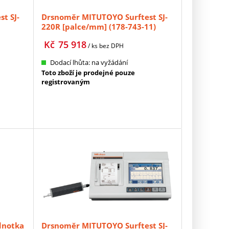
t SJ-
Drsnoměr MITUTOYO Surftest SJ-
220R [palce/mm] (178-743-11)
Kč
75 918
/ ks
bez DPH
Dodací lhůta: na vyžádání
Toto zboží je prodejné pouze
registrovaným
dnotka
Drsnoměr MITUTOYO Surftest SJ-