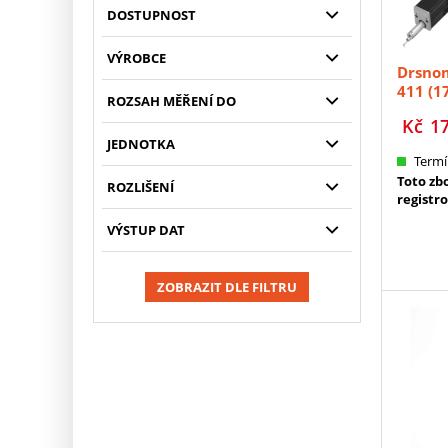
DOSTUPNOST
VÝROBCE
Drsnom
411 (1
ROZSAH MĚŘENÍ DO
Kč
1
JEDNOTKA
Termí
Toto zb
ROZLIŠENÍ
registr
VÝSTUP DAT
ZOBRAZIT DLE FILTRU