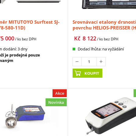
ěr MITUTOYO Surftest SJ-
Srovnávací etalony drsnost
78-580-11D)
povrchu HELIOS-PREISSER (H
0584101)
75 000
Kč
8 122
/ ks
bez DPH
/ ks
bez DPH
n dodání: 3 dny
Dodací lhůta: na vyžádání
oží je prodejné pouze
ovaným
KOUPIT
Akce
Novinka