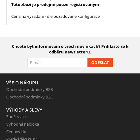
Toto zboží je prodejné pouze registrovaným
Cena na vyžádání - dle požadované konfigurace
Chcete být informováni o všech novinkách? Přihlaste se k
odběru newsletteru.
ODESLAT
VŠE O NÁKUPU
Obchodní podmínky B2B
Obchodní podmínky B2C
VÝHODY A SLEVY
Zboží v akci
Výhodná nabídka
Cenový tip
Předváděcí kusy