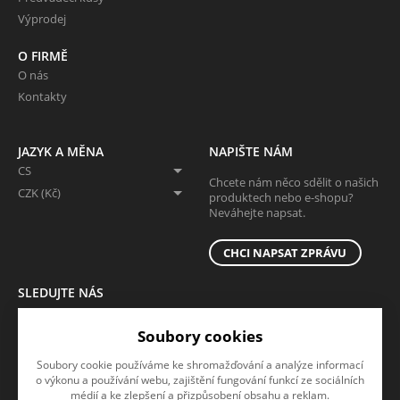
Výprodej
O FIRMĚ
O nás
Kontakty
JAZYK A MĚNA
NAPIŠTE NÁM
CS
Chcete nám něco sdělit o našich
CZK (Kč)
produktech nebo e-shopu?
Neváhejte napsat.
CHCI NAPSAT ZPRÁVU
SLEDUJTE NÁS
Sledujte nás na všech sociálních sítích, ať Vám nic neunikne!
Soubory cookies
Soubory cookie používáme ke shromažďování a analýze informací
o výkonu a používání webu, zajištění fungování funkcí ze sociálních
médií a ke zlepšení a přizpůsobení obsahu a reklam.