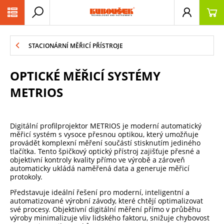
PŘESKOČIT NAVIGACI
STACIONÁRNÍ MĚŘICÍ PŘÍSTROJE
OPTICKÉ MĚŘICÍ SYSTÉMY
METRIOS
Digitální profilprojektor METRIOS je moderní automatický
měřicí systém s vysoce přesnou optikou, který umožňuje
provádět komplexní měření součástí stisknutím jediného
tlačítka. Tento špičkový optický přístroj zajišťuje přesné a
objektivní kontroly kvality přímo ve výrobě a zároveň
automaticky ukládá naměřená data a generuje měřicí
protokoly.
Představuje ideální řešení pro moderní, inteligentní a
automatizované výrobní závody, které chtějí optimalizovat
své procesy. Objektivní digitální měření přímo v průběhu
výroby minimalizuje vliv lidského faktoru, snižuje chybovost