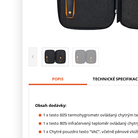
POPIS
TECHNICKÉ SPECIFIKAC
Obsah dodávky:
1 x testo 605i termohygrometr ovládaný chytrým tel
1 x testo 805i infračervený teploměr ovládaný chytr
1 x Chytré pouzdro testo “VAC”, včetně pěnové vlož