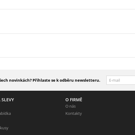
šech novinkách? Přihlaste se k odběru newsletteru.
 SLEVY
O FIRMĚ
O nás
abídka
Kontakty
 kusy