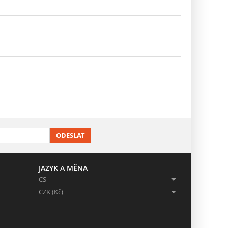
ODESLAT
JAZYK A MĚNA
CS
CZK (Kč)