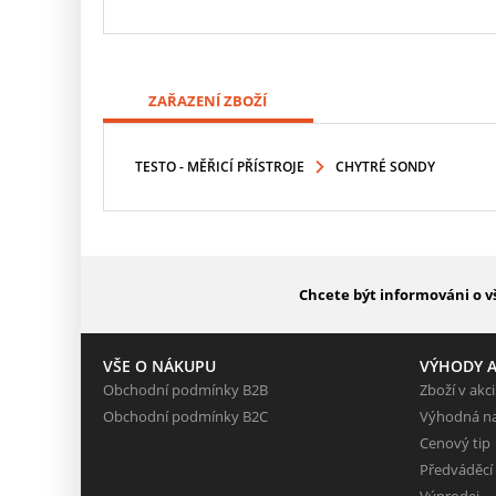
ZAŘAZENÍ ZBOŽÍ
TESTO - MĚŘICÍ PŘÍSTROJE
CHYTRÉ SONDY
Chcete být informováni o v
VŠE O NÁKUPU
VÝHODY A
Obchodní podmínky B2B
Zboží v akci
Obchodní podmínky B2C
Výhodná n
Cenový tip
Předváděcí
Výprodej