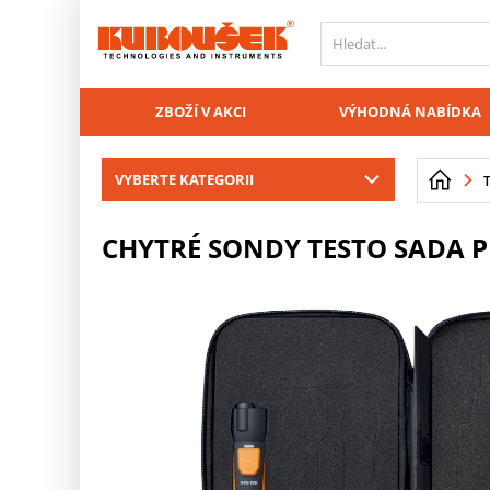
PŘESKOČIT NAVIGACI
ZBOŽÍ V AKCI
VÝHODNÁ NABÍDKA
VYBERTE KATEGORII
T
CHYTRÉ SONDY TESTO SADA PR