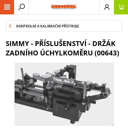
PŘESKOČIT NAVIGACI
KONTROLNÍ A KALIBRAČNÍ PŘÍSTROJE
SIMMY - PŘÍSLUŠENSTVÍ - DRŽÁK
ZADNÍHO ÚCHYLKOMĚRU (00643)