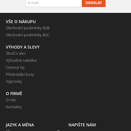
ODESLAT
VŠE O NÁKUPU
Obchodní podmínky B2B
Obchodní podmínky B2C
VÝHODY A SLEVY
Zboží v akci
Výhodná nabídka
Cenový tip
Předváděcí kusy
Výprodej
O FIRMĚ
O nás
Kontakty
JAZYK A MĚNA
NAPIŠTE NÁM
CS