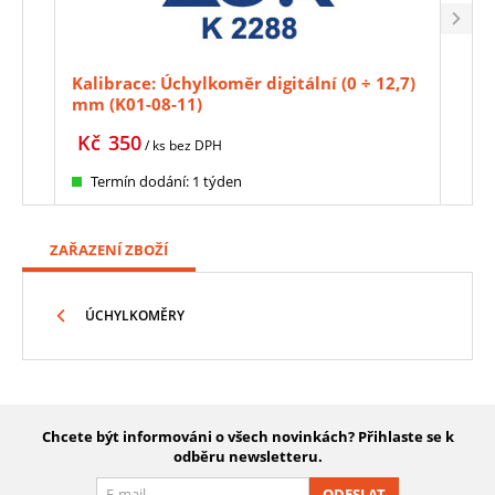
Kalibrace: Úchylkoměr digitální (0 ÷ 12,7)
Mag
mm (K01-08-11)
HITE
042)
Kč
350
Kč
/ ks
bez DPH
Termín dodání: 1 týden
Te
ZAŘAZENÍ ZBOŽÍ
ÚCHYLKOMĚRY
Chcete být informováni o všech novinkách? Přihlaste se k
odběru newsletteru.
ODESLAT