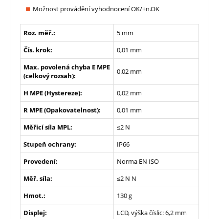
Možnost provádění vyhodnocení OK/±n.OK
Roz. měř.:
5 mm
Čís. krok:
0,01 mm
Max. povolená chyba E MPE
0.02 mm
(celkový rozsah):
H MPE (Hystereze):
0,02 mm
R MPE (Opakovatelnost):
0,01 mm
Měřicí síla MPL:
≤2 N
Stupeň ochrany:
IP66
Provedení:
Norma EN ISO
Měř. síla:
≤2 N N
Hmot.:
130 g
Displej:
LCD, výška číslic: 6,2 mm