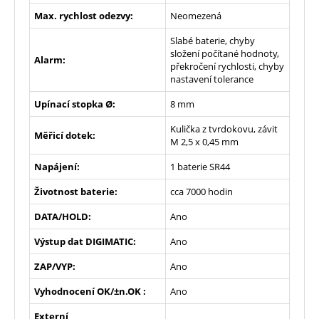
Max. rychlost odezvy:
Neomezená
Slabé baterie, chyby
složení počítané hodnoty,
Alarm:
překročení rychlosti, chyby
nastavení tolerance
Upínací stopka Ø:
8 mm
Kulička z tvrdokovu, závit
Měřicí dotek:
M 2,5 x 0,45 mm
Napájení:
1 baterie SR44
Životnost baterie:
cca 7000 hodin
DATA/HOLD:
Ano
Výstup dat DIGIMATIC:
Ano
ZAP/VYP:
Ano
Vyhodnocení OK/±n.OK :
Ano
Externí