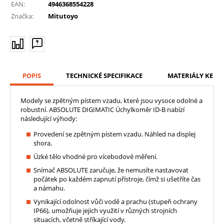
EAN:
4946368554228
Značka:
Mitutoyo
POPIS
TECHNICKÉ SPECIFIKACE
MATERIÁLY KE ST
Modely se zpětným pístem vzadu, které jsou vysoce odolné a
robustní. ABSOLUTE DIGIMATIC Úchylkoměr ID-B nabízí
následující výhody:
Provedení se zpětným pístem vzadu. Náhled na displej
shora.
Úzké tělo vhodné pro vícebodové měření.
Snímač ABSOLUTE zaručuje, že nemusíte nastavovat
počátek po každém zapnutí přístroje, čímž si ušetříte čas
a námahu.
Vynikající odolnost vůči vodě a prachu (stupeň ochrany
IP66), umožňuje jejich využití v různých strojních
situacích, včetně stříkající vody.