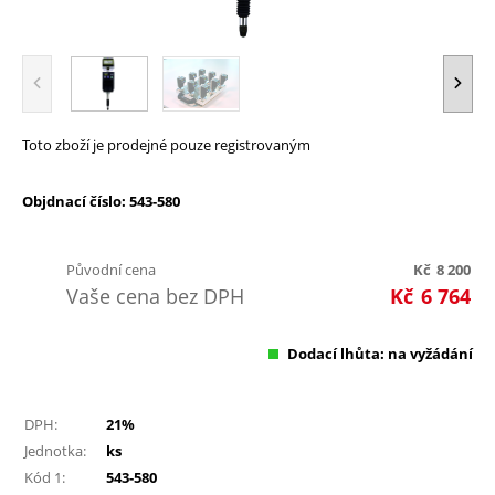
Toto zboží je prodejné pouze registrovaným
Objdnací číslo: 543-580
Původní cena
Kč
8 200
Vaše cena bez DPH
Kč
6 764
Dodací lhůta: na vyžádání
DPH:
21%
Jednotka:
ks
Kód 1:
543-580