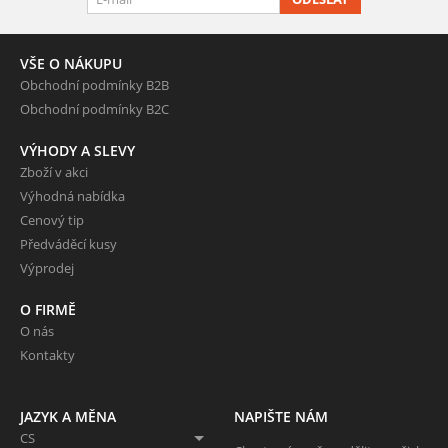
VŠE O NÁKUPU
Obchodní podmínky B2B
Obchodní podmínky B2C
VÝHODY A SLEVY
Zboží v akci
Výhodná nabídka
Cenový tip
Předváděcí kusy
Výprodej
O FIRMĚ
O nás
Kontakty
JAZYK A MĚNA
NAPIŠTE NÁM
CS