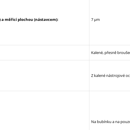
a měřicí plochou (nástavcem):
7 µm
Kalené, přesně brouše
Z kalené nástrojové oce
Na bubínku a na pou