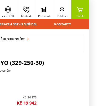
cs
/
CZK
Kontakt
Porovnat
Přihlásit
Košík
BRACE A SERVIS MEŘIDEL
KONTAKTY
KÉ HLOUBKOMĚRY
O (329-250-30)
trovaným
Kč
24 175
Kč
19 942