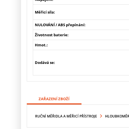
Měřicí síla:
NULOVÁNÍ / ABS přepínání:
Životnost baterie:
Hmot.:
Dodává se:
ZAŘAZENÍ ZBOŽÍ
RUČNÍ MĚŘIDLA A MĚŘICÍ PŘÍSTROJE
HLOUBKOMĚ