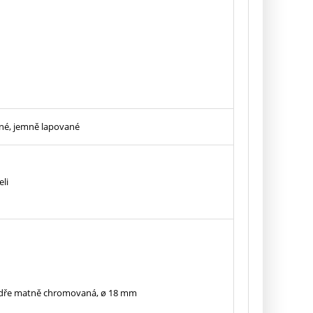
né, jemně lapované
li
zdře matně chromovaná, ø 18 mm