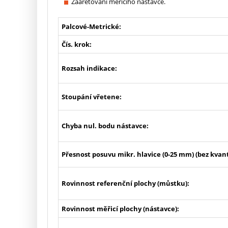
Zaaretování měřicího nástavce.
Palcové-Metrické:
Čís. krok:
Rozsah indikace:
Stoupání vřetene:
Chyba nul. bodu nástavce:
Přesnost posuvu mikr. hlavice (0-25 mm) (bez kvant
Rovinnost referenční plochy (můstku):
Rovinnost měřicí plochy (nástavce):