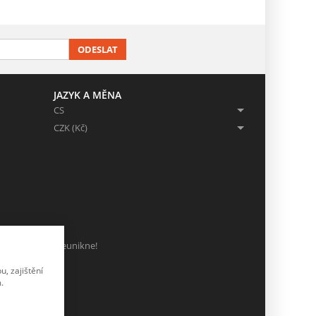
ODESLAT
JAZYK A MĚNA
CS
CZK (Kč)
ch, ať Vám nic neunikne!
, zajištění
.