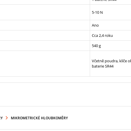
5-10 N
Ano
Cca 2,4 roku
540 g
Včetně poudra, klíče ob
baterie SR44
RY
MIKROMETRICKÉ HLOUBKOMĚRY