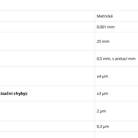
Metrické
0,001 mm
25 mm
0,5 mm, s aretací mm
±4 µm
izační chyby):
±3 µm
2 µm
0,3 µm