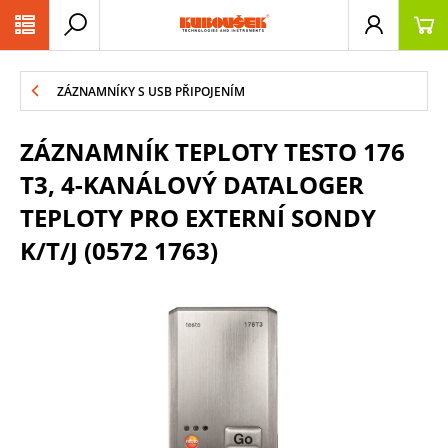
PŘESKOČIT NAVIGACI
ZÁZNAMNÍKY S USB PŘIPOJENÍM
ZÁZNAMNÍK TEPLOTY TESTO 176
T3, 4-KANÁLOVÝ DATALOGER
TEPLOTY PRO EXTERNÍ SONDY
K/T/J (0572 1763)