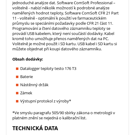
jednoduché analýze dat. Software ComSoft Professional –
volitelně - nabízí několik možností k podrobné analýze
naměřených hodnot teploty, Software ComSoft CFR 21 Part
11 - volitelně - optimální k použití ve farmaceutickém
průmyslu se speciáními požadavky podle CFR 21 část 11.
Programování a čtení datového záznamníku teploty se
provádí USB kabelem, který není součástí dodávky. Kabel
kromě toho umožňuje přenos naměřených dat na PC.
Volitelně je možné použít i SD kartu. USB kabel i SD kartu si
můžete objednat při koupi datového záznamníku.
Obsah dodávky:
Datalogger teploty testo 176 T3
Baterie
Nástěnný držák
Zámek
Výstupní protokol z výroby*
*Ve smyslu paragrafu 505/90 sbírky zákona o metrologii v
platném znění se nejedná o kalibrační list.
TECHNICKÁ DATA