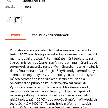
EAN:
4029547011146
Značka:
Testo
POPIS
TECHNICKÉ SPECIFIKACE
Robustní kovové pouzdro datového záznamníku teploty
testo 176 T3 umožňuje průmyslové a řemeslné použití např. k
monitorování procesů. Přitom můžete měřit teplotu až na
čtyřech místech současně - např. k paralelnímu měření teplot
topné vody a zpátečky na topných tělesech. Proto je možné k
datovému záznamníku připojit až čtyři sondy - termočlánky
(snímač teploty TE typ K , typ T nebo typ J). Termočlánky si
můžete vybrat z našeho širokého sortimentu sond a
objednat si ho přímo při koupi datového záznamníku.
Výhodou snímačů termočlánku je rychlá odezva a široký
měřicí rozsah. Se snímačem teploty TE typ K je například
možné - podle vybraného modelu - zaznamenávat velmi
nízké teploty (až -195 °C) nebo provádět měření při vysokých
teplotách (až + 1000 °C). To umožňuje měření v mrazicích
chladničkách a také kontrolu průmyslových procesů v