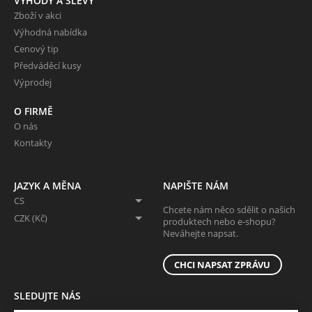
VÝHODY A SLEVY
Zboží v akci
Výhodná nabídka
Cenový tip
Předváděcí kusy
Výprodej
O FIRMĚ
O nás
Kontakty
JAZYK A MĚNA
NAPIŠTE NÁM
CS
Chcete nám něco sdělit o našich
CZK (Kč)
produktech nebo e-shopu?
Neváhejte napsat.
CHCI NAPSAT ZPRÁVU
SLEDUJTE NÁS