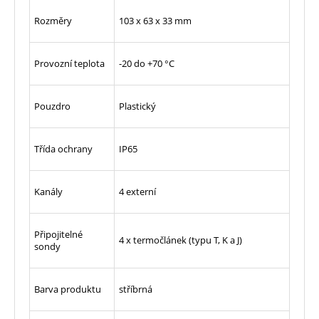
Rozměry
103 x 63 x 33 mm
Provozní teplota
-20 do +70 °C
Pouzdro
Plastický
Třída ochrany
IP65
Kanály
4 externí
Připojitelné
4 x termočlánek (typu T, K a J)
sondy
Barva produktu
stříbrná