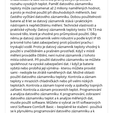
rozsahu vysokých teplot. Paměť datového záznamníku
teploty může zaznamenat až 2 miliony naměřených hodnot,
a proto je možné použití při dlouhodobých měřeních, bez
častého vyčítání datového záznamníku. Dobou použitelnosti
baterie až 8 let se datový záznamník stává i praktickým
nástrojem k nepřetržitému měření. Technické vlastnosti a
praktické výhody: Datový záznamník teploty testo 176 T3 má
kovové tělo, které je vhodné pro průmyslové použití. Díky
němu je datový záznamník velmi robustní a podle krytí IP 65
je kromě toho také zabezpečený proti působní prachu i
tryskající vodě. Proto je datový záznamník teploty vhodný k
použití v znečištěném a prašném prostředí. Když v místě
měření provádíte čištění, není nutné záznamník z tohoto
místa odstranit. Při použití datového záznamníku se můžete
spolehnout na vysoké zabezpečení dat. I když je baterie
vybitá nebo probíhá její výměna - kterou můžete provést
sami - nedojde ke ztrátě naměřených dat. Možné oblasti
použití datového záznamníku teploty: Kontrola a záznam
teploty v mrazicích chladničkách nebo při velmi nízkých
teplotách. Kontrola a záznam topné vody a zpátečky topných
zařízení. Kontrola a záznam procesních teplot. Programování
a analýza datového záznamníku: K programování, zobrazení
datového záznamníku teplot a k analýze měřených dat,
musíte použít software. Můžete si vybrat ze tří softwarových
verzí Software ComSoft Basic – bezplatně ke stažení - používá
se k plynulému programování datového záznamníku a k