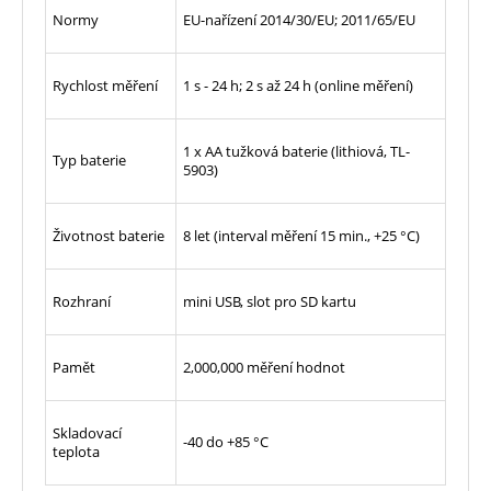
Normy
EU-nařízení 2014/30/EU; 2011/65/EU
Rychlost měření
1 s - 24 h; 2 s až 24 h (online měření)
1 x AA tužková baterie (lithiová, TL-
Typ baterie
5903)
Životnost baterie
8 let (interval měření 15 min., +25 °C)
Rozhraní
mini USB, slot pro SD kartu
Pamět
2,000,000 měření hodnot
Skladovací
-40 do +85 °C
teplota