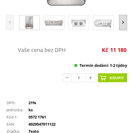
Vaše cena bez DPH
Kč
11 180
Termín dodání: 1-2 týdny
KOUPIT
DPH:
21%
Jednotka:
ks
Kód 1:
0572 1761
EAN:
4029547011122
Značka:
Testo