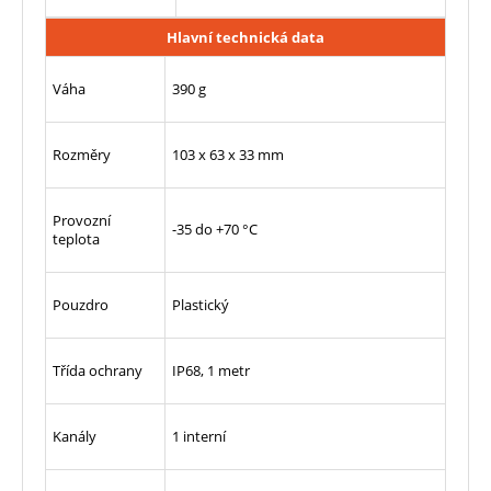
Hlavní technická data
Váha
390 g
Rozměry
103 x 63 x 33 mm
Provozní
-35 do +70 °C
teplota
Pouzdro
Plastický
Třída ochrany
IP68, 1 metr
Kanály
1 interní