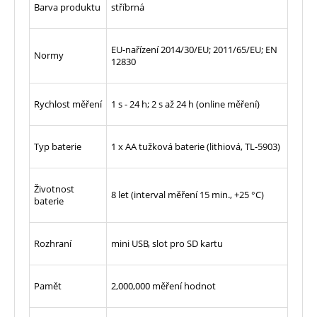
Barva produktu
stříbrná
EU-nařízení 2014/30/EU; 2011/65/EU; EN
Normy
12830
Rychlost měření
1 s - 24 h; 2 s až 24 h (online měření)
Typ baterie
1 x AA tužková baterie (lithiová, TL-5903)
Životnost
8 let (interval měření 15 min., +25 °C)
baterie
Rozhraní
mini USB, slot pro SD kartu
Pamět
2,000,000 měření hodnot