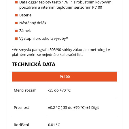
Datalogger teploty testo 176 T1 s robustním kovovým
pouzdrem a interním teplotním senzorem Pt100
Baterie
Nástěnný držák
Zámek
Výstupní protokol z výroby*
*Ve smyslu paragrafu 505/90 sbírky zákona o metrologii v
platném znění se nejedná o kalibrační list.
TECHNICKÁ DATA
Pt100
Měřicí rozsah
-35 do +70 °C
Přesnost
±0.2 °C (-35 do +70 °C) ±1 Digit
Rozlišení
0.01 °C