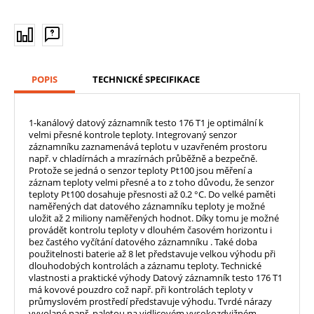
POPIS
TECHNICKÉ SPECIFIKACE
1-kanálový datový záznamník testo 176 T1 je optimální k
velmi přesné kontrole teploty. Integrovaný senzor
záznamníku zaznamenává teplotu v uzavřeném prostoru
např. v chladírnách a mrazírnách průběžně a bezpečně.
Protože se jedná o senzor teploty Pt100 jsou měření a
záznam teploty velmi přesné a to z toho důvodu, že senzor
teploty Pt100 dosahuje přesnosti až 0.2 °C. Do velké paměti
naměřených dat datového záznamníku teploty je možné
uložit až 2 miliony naměřených hodnot. Díky tomu je možné
provádět kontrolu teploty v dlouhém časovém horizontu i
bez častého vyčítání datového záznamníku . Také doba
použitelnosti baterie až 8 let představuje velkou výhodu při
dlouhodobých kontrolách a záznamu teploty. Technické
vlastnosti a praktické výhody Datový záznamník testo 176 T1
má kovové pouzdro což např. při kontrolách teploty v
průmyslovém prostředí představuje výhodu. Tvrdé nárazy
vyvolané např. paletou na vidlicovém vysokozdvižném