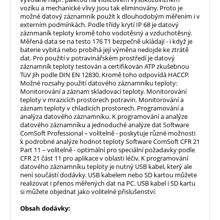
vozíku a mechanické vlivy jsou tak eliminovány. Proto je
možné datový záznamník použít k dlouhodobým měřením i v
externím podmínkách. Podle třídy krytí IP 68 je datový
záznmaník teploty kromě toho vodotěsný a vzduchotěsný.
Měřená data se na testo 176 T1 bezpečně ukládají - i když je
baterie vybitá nebo probíhá její výměna nedojde ke ztrátě
dat. Pro použití v potravinářském prostředí je datový
záznamník teploty testován a certifikován ATP zkušebnou
TüV Jih podle DIN EN 12830. Kromě toho odpovídá HACCP.
Možné rozsahy použití datového záznamníku teploty:
Monitorování a záznam skladovací teploty. Monitorování
teploty v mrazicích prostorech potravin. Monitorování a
záznam teploty v chladicích prostorech. Programování a
analýza datového záznamníku. K programování a analýze
datového záznamníku a jednoduché analýze dat Software
ComSoft Professional – volitelně - poskytuje různé možnosti
k podrobné analýze hodnot teploty Software ComSoft CFR 21
Part 11 – volitelně - optimální pro speciální požadavky podle
CFR 21 část 11 pro aplikace v oblasti léčiv. K programování
datového záznamníku teploty je nutný USB kabel, který ale
není součástí dodávky. USB kabelem nebo SD kartou můžete
realizovat i přenos měřených dat na PC. USB kabel i SD kartu
si můžete objednat jako volitelné přislušenství.
Obsah dodávky: