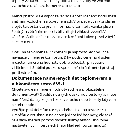
teploty vzduchu navíc rosný bod a obsah vody ve vnitřním
vzduchu a také psychometrickou teplotu.
Měřicí přístroj dále vypočítává vzdálenost rosného bodu mezi
vnitřním vzduchem a povrchem zdi. V případě výskytu plísně
v bytě ta dostanete první informaci o tom, zda vzniká plíseň
špatným větráním nebo kvůli vnikající vlhkosti zvenčí. V
záložce „Aplikace“ se dozvíte více k měření kolem plísní v bytě
s testo 635-1.
Obsluha teploměru a vlhkoměru je naprosto jednoduchá,
navigace v menu je komfortní. Díky podsvícenému displeji
můžete naměřené hodnoty dobře odečítat i při špatné
viditelnosti. Stabilní pouzdro spolehlivě chrání měřicí přístroj
proti nárazům.
Dokumentace naměřených dat teploměrem a
vlhkoměrem testo 635-1
Chcete svoje naměřené hodnoty rychle a prokazatelně
dokumentovat? S volitelnou rychlotiskárnou testo vytisknete
naměřená data jako je vlhkost vzduchu nebo teploty kdykoliv
a zcela snadno.
Využijte praktické funkce cyklického tisku na testo 635-1.
Umožňuje vytisknout nejenom jednotlivé hodnoty, ale také
celé sady měření pomocí rychlotiskárny testo v libovolně
nastavitelných intervalech (například jednou za minutu).