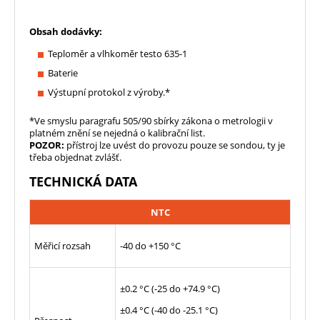
Obsah dodávky:
Teploměr a vlhkoměr testo 635-1
Baterie
Výstupní protokol z výroby.*
*Ve smyslu paragrafu 505/90 sbírky zákona o metrologii v
platném znění se nejedná o kalibrační list.
POZOR:
přístroj lze uvést do provozu pouze se sondou, ty je
třeba objednat zvlášť.
TECHNICKÁ DATA
NTC
Měřicí rozsah
-40 do +150 °C
±0.2 °C (-25 do +74.9 °C)
±0.4 °C (-40 do -25.1 °C)