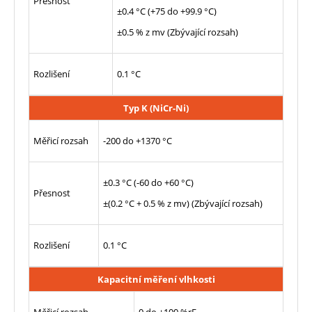
Přesnost
±0.4 °C (+75 do +99.9 °C)
±0.5 % z mv (Zbývající rozsah)
Rozlišení
0.1 °C
Typ K (NiCr-Ni)
Měřicí rozsah
-200 do +1370 °C
±0.3 °C (-60 do +60 °C)
Přesnost
±(0.2 °C + 0.5 % z mv) (Zbývající rozsah)
Rozlišení
0.1 °C
Kapacitní měření vlhkosti
Měřicí rozsah
0 do +100 %rF