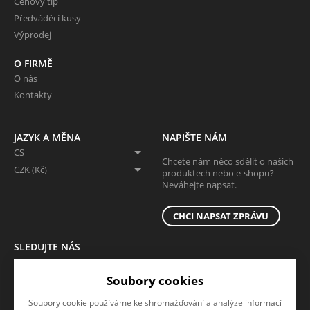
Cenový tip
Předváděcí kusy
Výprodej
O FIRMĚ
O nás
Kontakty
JAZYK A MĚNA
NAPIŠTE NÁM
CS
Chcete nám něco sdělit o našich
CZK (Kč)
produktech nebo e-shopu?
Neváhejte napsat.
CHCI NAPSAT ZPRÁVU
SLEDUJTE NÁS
Sledujte nás na všech sociálních sítích, ať Vám nic neunikne!
Soubory cookies
Soubory cookie používáme ke shromažďování a analýze informací