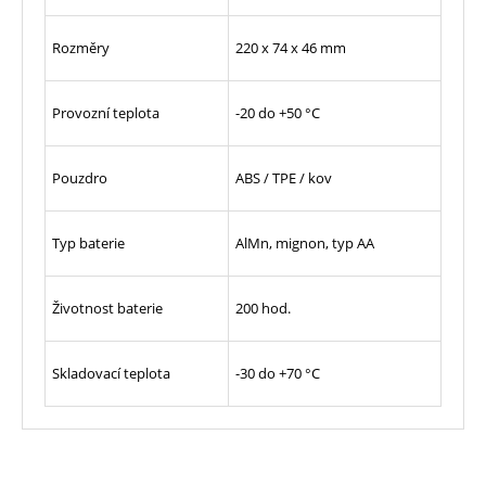
Rozměry
220 x 74 x 46 mm
Provozní teplota
-20 do +50 °C
Pouzdro
ABS / TPE / kov
Typ baterie
AlMn, mignon, typ AA
Životnost baterie
200 hod.
Skladovací teplota
-30 do +70 °C