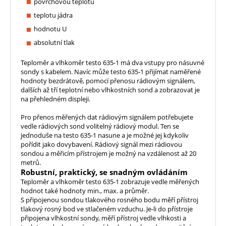
povrchovou teplotu
teplotu jádra
hodnotu U
absolutní tlak
Teploměr a vlhkoměr testo 635-1 má dva vstupy pro násuvné
sondy s kabelem. Navíc může testo 635-1 přijímat naměřené
hodnoty bezdrátově, pomocí přenosu rádiovým signálem,
dalších až tří teplotní nebo vlhkostních sond a zobrazovat je
na přehledném displeji.
Pro přenos měřených dat rádiovým signálem potřebujete
vedle rádiových sond volitelný rádiový modul. Ten se
jednoduše na testo 635-1 nasune a je možné jej kdykoliv
pořídit jako dovybavení. Rádiový signál mezi rádiovou
sondou a měřicím přístrojem je možný na vzdálenost až 20
metrů.
Robustní, praktický, se snadným ovládáním
Teploměr a vlhkoměr testo 635-1 zobrazuje vedle měřených
hodnot také hodnoty min., max. a průměr.
S připojenou sondou tlakového rosného bodu měří přístroj
tlakový rosný bod ve stlačeném vzduchu. Je-li do přístroje
připojena vlhkostní sondy, měří přístroj vedle vlhkosti a