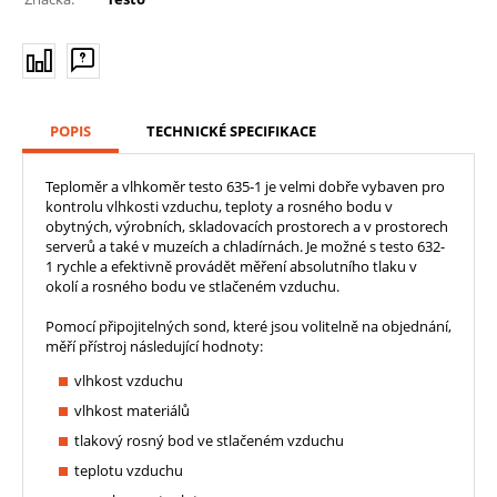
POPIS
TECHNICKÉ SPECIFIKACE
Teploměr a vlhkoměr testo 635-1 je velmi dobře vybaven pro
kontrolu vlhkosti vzduchu, teploty a rosného bodu v
obytných, výrobních, skladovacích prostorech a v prostorech
serverů a také v muzeích a chladírnách. Je možné s testo 632-
1 rychle a efektivně provádět měření absolutního tlaku v
okolí a rosného bodu ve stlačeném vzduchu.
Pomocí připojitelných sond, které jsou volitelně na objednání,
měří přístroj následující hodnoty:
vlhkost vzduchu
vlhkost materiálů
tlakový rosný bod ve stlačeném vzduchu
teplotu vzduchu