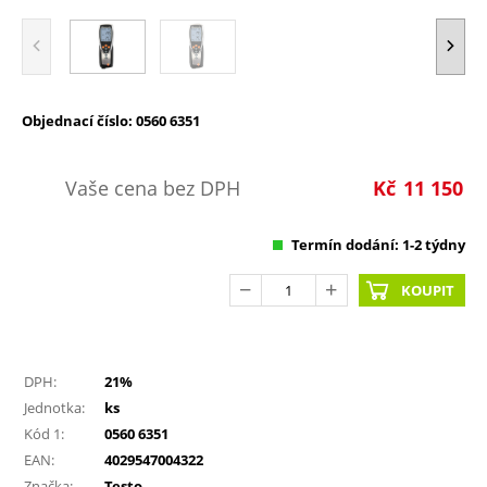
Objednací číslo: 0560 6351
Vaše cena bez DPH
Kč
11 150
Termín dodání: 1-2 týdny
KOUPIT
DPH:
21%
Jednotka:
ks
Kód 1:
0560 6351
EAN:
4029547004322
Značka:
Testo