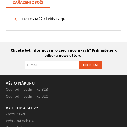
ZAŘAZENÍ ZBOŽÍ
TESTO - MĚŘICÍ PŘÍSTROJE
Chcete být informováni o všech novinkách? Přihlaste se k
odběru newsletteru.
ODESLAT
VŠE O NÁKUPU
Obchodní podmínky B2B
Obchodní podmínky B2C
VÝHODY A SLEVY
Zboží v akci
Výhodná nabídka