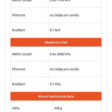
Přesnost
viz údaje pro sondu
Rozlišení
0.1 %rF
Absolutní tlak
Měřicí rozsah
0 do 2000 hPa
Přesnost
viz údaje pro sondu
Rozlišení
0.1 hPa
Hlavní technická data
Váha
428 g