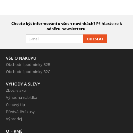
Chcete být informováni o všech novinkách? Přihlaste se k
odběru newsletteru.
ODESLAT
VŠE O NÁKUPU
Obchodní podmínky B2B
Obchodní podmínky B2C
VÝHODY A SLEVY
Zboží v akci
Výhodná nabídka
Cenový tip
Předváděcí kusy
Výprodej
O FIRMĚ