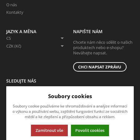
O nás
Kontakty
JAZYK A MĚNA
NAPIŠTE NÁM
CS
Chcete nám něco sdělit o našich
CZK (Kč)
produktech nebo e-shopu?
Neváhejte napsat.
CHCI NAPSAT ZPRÁVU
SLEDUJTE NÁS
Sledujte nás na všech sociálních sítích, ať Vám nic neunikne!
Soubory cookies
Soubory cookie používáme ke shromažďování a analýze informací
o výkonu a používání webu, zajištění fungování funkcí ze sociálních
médií a ke zlepšení a přizpůsobení obsahu a reklam.
Zamítnout vše
Povolit cookies
Tato stránka používá soubory cookies. Klikněte pro více informací.