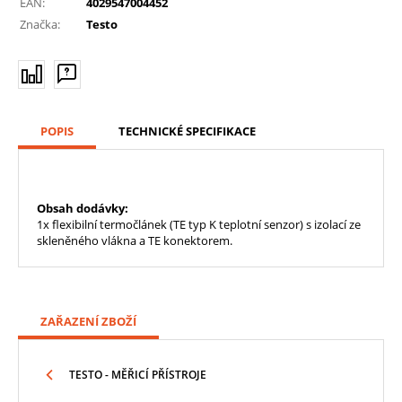
EAN:
4029547004452
Značka:
Testo
POPIS
TECHNICKÉ SPECIFIKACE
Obsah dodávky:
1x flexibilní termočlánek (TE typ K teplotní senzor) s izolací ze
skleněného vlákna a TE konektorem.
ZAŘAZENÍ ZBOŽÍ
TESTO - MĚŘICÍ PŘÍSTROJE