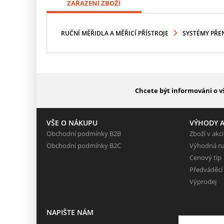
ZAŘAZENÍ ZBOŽÍ
RUČNÍ MĚŘIDLA A MĚŘICÍ PŘÍSTROJE
SYSTÉMY PŘE
Chcete být informováni o v
VŠE O NÁKUPU
VÝHODY A
Obchodní podmínky B2B
Zboží v akci
Obchodní podmínky B2C
Výhodná n
Cenový tip
Předváděcí
Výprodej
NAPIŠTE NÁM