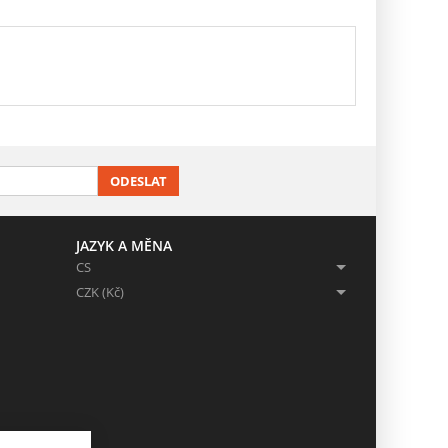
ODESLAT
JAZYK A MĚNA
CS
CZK (Kč)