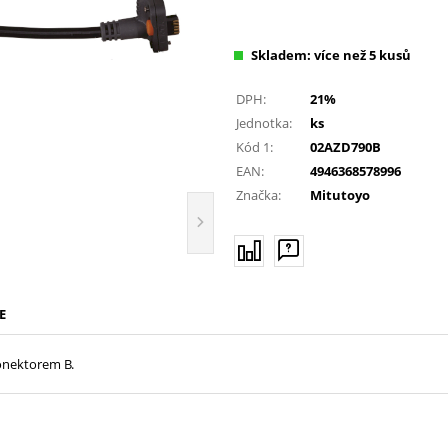
Skladem: více než 5 kusů
DPH:
21%
Jednotka:
ks
Kód 1:
02AZD790B
EAN:
4946368578996
Značka:
Mitutoyo
E
konektorem B.