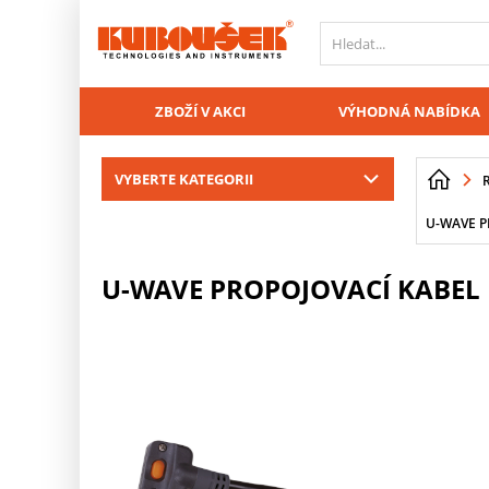
PŘESKOČIT NAVIGACI
ZBOŽÍ V AKCI
VÝHODNÁ NABÍDKA
VYBERTE KATEGORII
U-WAVE P
U-WAVE PROPOJOVACÍ KABEL K