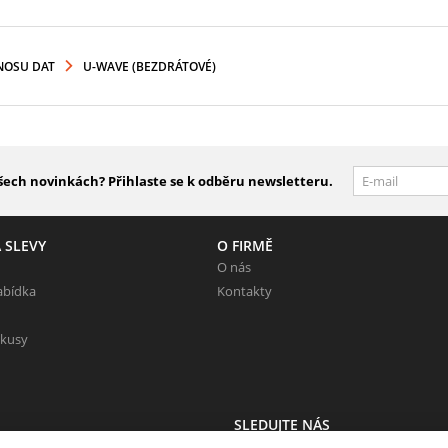
NOSU DAT
U-WAVE (BEZDRÁTOVÉ)
šech novinkách? Přihlaste se k odběru newsletteru.
 SLEVY
O FIRMĚ
O nás
abídka
Kontakty
 kusy
SLEDUJTE NÁS