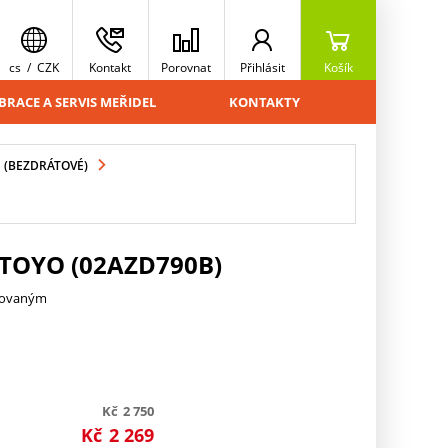
cs
/
CZK
Kontakt
Porovnat
Přihlásit
Košík
BRACE A SERVIS MEŘIDEL
KONTAKTY
 (BEZDRÁTOVÉ)
UTOYO (02AZD790B)
trovaným
Kč
2 750
Kč
2 269