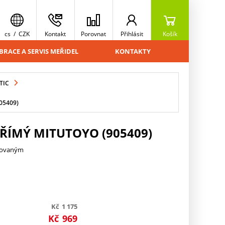
cs
/
CZK
Kontakt
Porovnat
Přihlásit
Košík
BRACE A SERVIS MEŘIDEL
KONTAKTY
TIC
05409)
PŘÍMÝ MITUTOYO (905409)
trovaným
Kč
1 175
Kč
969