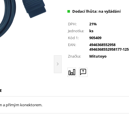
Dodací lhůta: na vyžádání
DPH:
21%
Jednotka:
ks
Kód 1:
905409
EAN:
4946368552958
4946368552958177-125
Značka:
Mitutoyo
E
 2m a přímým konektorem.