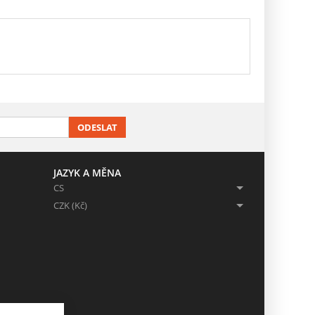
ODESLAT
JAZYK A MĚNA
CS
CZK (Kč)