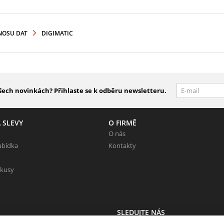
NOSU DAT
DIGIMATIC
šech novinkách? Přihlaste se k odběru newsletteru.
 SLEVY
O FIRMĚ
O nás
abídka
Kontakty
 kusy
SLEDUJTE NÁS