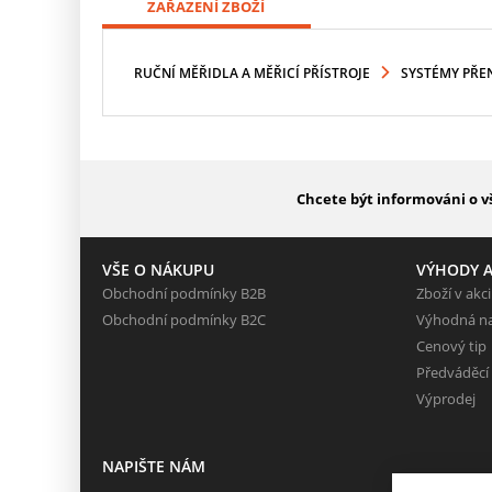
ZAŘAZENÍ ZBOŽÍ
RUČNÍ MĚŘIDLA A MĚŘICÍ PŘÍSTROJE
SYSTÉMY PŘE
Chcete být informováni o v
VŠE O NÁKUPU
VÝHODY A
Obchodní podmínky B2B
Zboží v akci
Obchodní podmínky B2C
Výhodná n
Cenový tip
Předváděcí
Výprodej
NAPIŠTE NÁM