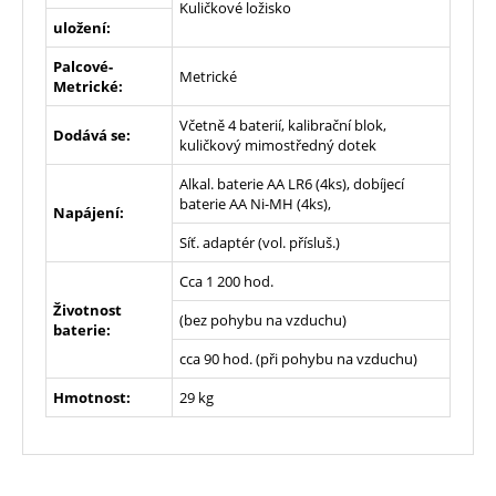
Kuličkové ložisko
uložení:
Palcové-
Metrické
Metrické:
Včetně 4 baterií, kalibrační blok,
Dodává se:
kuličkový mimostředný dotek
Alkal. baterie AA LR6 (4ks), dobíjecí
baterie AA Ni-MH (4ks),
Napájení:
Síť. adaptér (vol. přísluš.)
Cca 1 200 hod.
Životnost
(bez pohybu na vzduchu)
baterie:
cca 90 hod. (při pohybu na vzduchu)
Hmotnost:
29 kg