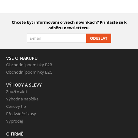
Chcete být informováni o všech novinkách? Přihlaste se k
odběru newsletteru.
ODESLAT
VŠE O NÁKUPU
Obchodní podmínky B2B
Obchodní podmínky B2C
VÝHODY A SLEVY
Zboží v akci
Výhodná nabídka
Cenový tip
Předváděcí kusy
Výprodej
O FIRMĚ