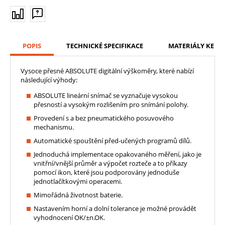
POPIS
TECHNICKÉ SPECIFIKACE
MATERIÁLY KE ST
Vysoce přesné ABSOLUTE digitální výškoměry, které nabízí
následující výhody:
ABSOLUTE lineární snímač se vyznačuje vysokou
přesností a vysokým rozlišením pro snímání polohy.
Provedení s a bez pneumatického posuvového
mechanismu.
Automatické spouštění před-učených programů dílů.
Jednoduchá implementace opakovaného měření, jako je
vnitřní/vnější průměr a výpočet rozteče a to příkazy
pomocí ikon, které jsou podporovány jednoduše
jednotlačítkovými operacemi.
Mimořádná životnost baterie.
Nastavením horní a dolní tolerance je možné provádět
vyhodnocení OK/±n.OK.