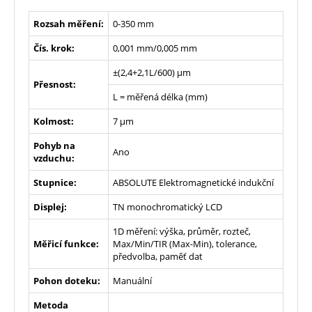
Rozsah měření:
0-350 mm
Čís. krok:
0,001 mm/0,005 mm
±(2,4+2,1L/600) µm
Přesnost:
L = měřená délka (mm)
Kolmost:
7 µm
Pohyb na
Ano
vzduchu:
Stupnice:
ABSOLUTE Elektromagnetické indukční
Displej:
TN monochromatický LCD
1D měření: výška, průměr, rozteč,
Měřicí funkce:
Max/Min/TIR (Max-Min), tolerance,
předvolba, paměť dat
Pohon doteku:
Manuální
Metoda