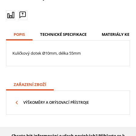
POPIS
TECHNICKÉ SPECIFIKACE
MATERIÁLY KE ST
Kuličkový dotek Ø10mm, délka 55mm
ZAŘAZENÍ ZBOŽÍ
VÝŠKOMĚRY A ORÝSOVACÍ PŘÍSTROJE
Chcete být informováni o všech novinkách? Přihlaste se k