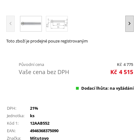
Toto zboží je prodejné pouze registrovaným
Původní cena
Kč
4 775
Vaše cena bez DPH
Kč
4 515
Dodací lhůta: na vyžádání
DPH:
21%
Jednotka:
ks
Kód 1:
12AAB552
EAN:
4946368375090
Značka:
Mitutoyo