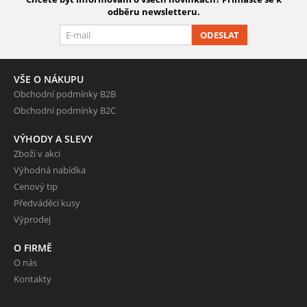
odběru newsletteru.
ODESLAT
VŠE O NÁKUPU
Obchodní podmínky B2B
Obchodní podmínky B2C
VÝHODY A SLEVY
Zboží v akci
Výhodná nabídka
Cenový tip
Předváděcí kusy
Výprodej
O FIRMĚ
O nás
Kontakty