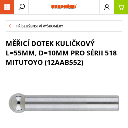
PŘESKOČIT NAVIGACI
PŘÍSLUŠENSTVÍ VÝŠKOMĚRY
MĚŘICÍ DOTEK KULIČKOVÝ
L=55MM, D=10MM PRO SÉRII 518
MITUTOYO (12AAB552)