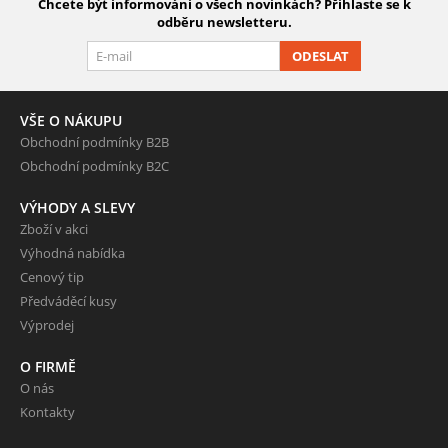
Chcete být informováni o všech novinkách? Přihlaste se k
odběru newsletteru.
ODESLAT
VŠE O NÁKUPU
Obchodní podmínky B2B
Obchodní podmínky B2C
VÝHODY A SLEVY
Zboží v akci
Výhodná nabídka
Cenový tip
Předváděcí kusy
Výprodej
O FIRMĚ
O nás
Kontakty