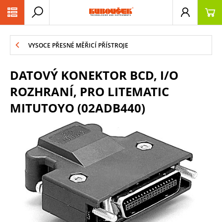
PŘESKOČIT NAVIGACI
VYSOCE PŘESNÉ MĚŘICÍ PŘÍSTROJE
DATOVÝ KONEKTOR BCD, I/O
ROZHRANÍ, PRO LITEMATIC
MITUTOYO (02ADB440)