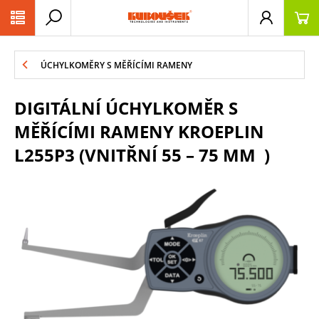
PŘESKOČIT NAVIGACI
ÚCHYLKOMĚRY S MĚŘÍCÍMI RAMENY
DIGITÁLNÍ ÚCHYLKOMĚR S
MĚŘÍCÍMI RAMENY KROEPLIN
L255P3 (VNITŘNÍ 55 – 75 MM )