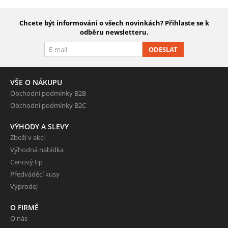
Chcete být informováni o všech novinkách? Přihlaste se k
odběru newsletteru.
ODESLAT
VŠE O NÁKUPU
Obchodní podmínky B2B
Obchodní podmínky B2C
VÝHODY A SLEVY
Zboží v akci
Výhodná nabídka
Cenový tip
Předváděcí kusy
Výprodej
O FIRMĚ
O nás