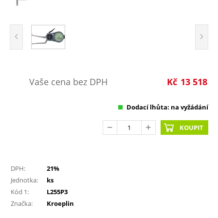
Vaše cena bez DPH
Kč
13 518
Dodací lhůta: na vyžádání
KOUPIT
DPH:
21%
Jednotka:
ks
Kód 1:
L255P3
Značka:
Kroeplin