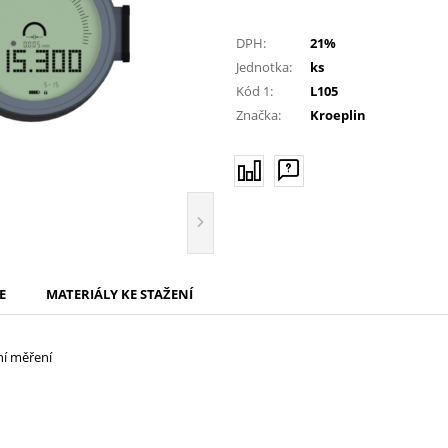
DPH:
21%
Jednotka:
ks
Kód 1:
L105
Značka:
Kroeplin
E
MATERIÁLY KE STAŽENÍ
ní měření