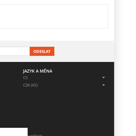
ODESLAT
JAZYK A MĚNA
CS
CZK (Kč)
ch, ať Vám nic neunikne!