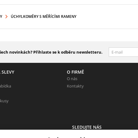
Y
ÚCHYLKOMĚRY S MĚŘÍCÍMI RAMENY
šech novinkách? Přihlaste se k odběru newsletteru.
 SLEVY
O FIRMĚ
O nás
abídka
Kontakty
 kusy
SLEDUJTE NÁS
 Neváhejte napsat.
Sledujte nás na všech sociálních sítí