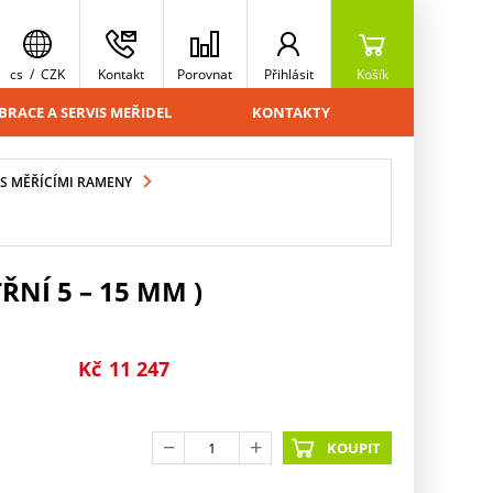
cs
/
CZK
Kontakt
Porovnat
Přihlásit
Košík
BRACE A SERVIS MEŘIDEL
KONTAKTY
S MĚŘÍCÍMI RAMENY
NÍ 5 – 15 MM )
Kč
11 247
KOUPIT