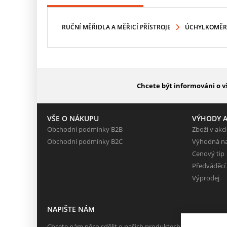
RUČNÍ MĚŘIDLA A MĚŘICÍ PŘÍSTROJE
ÚCHYLKOMĚR
Chcete být informováni o v
VŠE O NÁKUPU
VÝHODY A
Obchodní podmínky B2B
Zboží v akci
Obchodní podmínky B2C
Výhodná n
Cenový tip
Předváděcí
Výprodej
NAPIŠTE NÁM
Chcete nám něco sdělit o našich produktech nebo e-shopu?