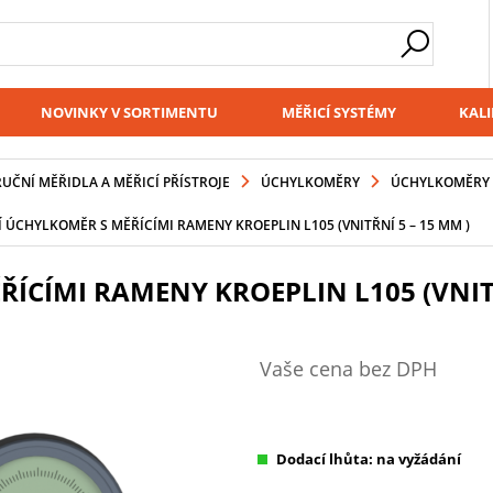
NOVINKY V SORTIMENTU
MĚŘICÍ SYSTÉMY
KALI
RUČNÍ MĚŘIDLA A MĚŘICÍ PŘÍSTROJE
ÚCHYLKOMĚRY
ÚCHYLKOMĚRY 
Í ÚCHYLKOMĚR S MĚŘÍCÍMI RAMENY KROEPLIN L105 (VNITŘNÍ 5 – 15 MM )
ÍCÍMI RAMENY KROEPLIN L105 (VNITŘ
Vaše cena bez DPH
Dodací lhůta: na vyžádání