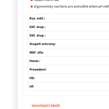
Ergonomicky navrženo pro pohodlné držení při měř
Roz. měř.:
Děl. stup.:
Děl. stup.:
Stupeň ochrany:
Měř. síla:
Hmot.:
Provedení:
Hb:
Hf:
SOUVISEJÍCÍ ZBOŽÍ