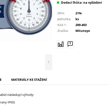
Dodací lhůta: na vyžádání
DPH:
21%
Jednotka:
ks
Kód 1:
209-403
Značka:
Mitutoyo
E
MATERIÁLY KE STAŽENÍ
abízí následujcí výhody:
hrany IP65)