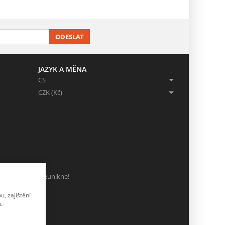
ODESLAT
JAZYK A MĚNA
CS
CZK (Kč)
ch, ať Vám nic neunikne!
, zajištění
.