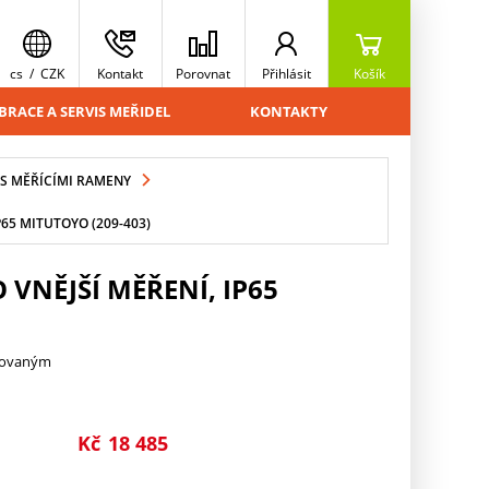
cs
/
CZK
Kontakt
Porovnat
Přihlásit
Košík
BRACE A SERVIS MEŘIDEL
KONTAKTY
S MĚŘÍCÍMI RAMENY
65 MITUTOYO (209-403)
VNĚJŠÍ MĚŘENÍ, IP65
trovaným
Kč
18 485