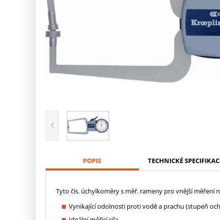
POPIS
TECHNICKÉ SPECIFIKAC
Tyto čís. úchylkoměry s měř. rameny pro vnější měření n
Vynikající odolnosti proti vodě a prachu (stupeň oc
Ideální měřicí síla