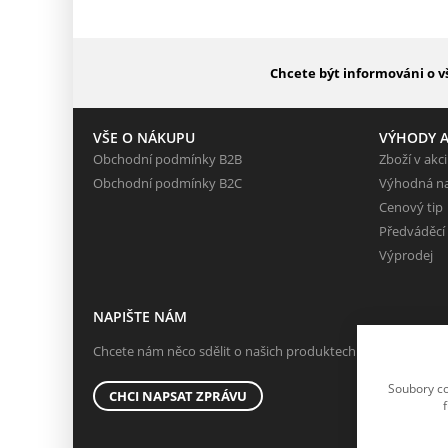
Chcete být informováni o v
VŠE O NÁKUPU
VÝHODY A
Obchodní podmínky B2B
Zboží v akci
Obchodní podmínky B2C
Výhodná n
Cenový tip
Předváděcí
Výprodej
NAPIŠTE NÁM
Chcete nám něco sdělit o našich produktech nebo e-shopu?
Soubory co
CHCI NAPSAT ZPRÁVU