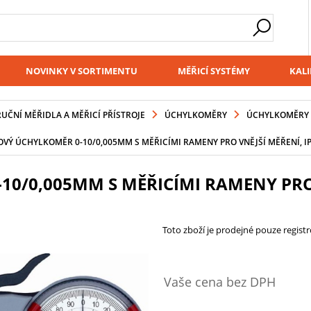
NOVINKY V SORTIMENTU
MĚŘICÍ SYSTÉMY
KALI
RUČNÍ MĚŘIDLA A MĚŘICÍ PŘÍSTROJE
ÚCHYLKOMĚRY
ÚCHYLKOMĚRY 
OVÝ ÚCHYLKOMĚR 0-10/0,005MM S MĚŘICÍMI RAMENY PRO VNĚJŠÍ MĚŘENÍ, IP
10/0,005MM S MĚŘICÍMI RAMENY PRO 
Toto zboží je prodejné pouze regis
Vaše cena bez DPH