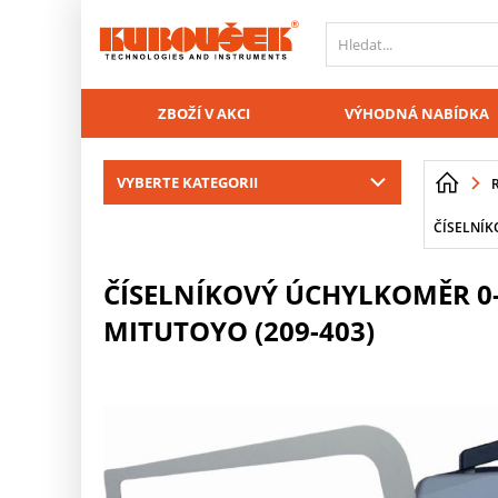
PŘESKOČIT NAVIGACI
ZBOŽÍ V AKCI
VÝHODNÁ NABÍDKA
VYBERTE KATEGORII
ČÍSELNÍK
ČÍSELNÍKOVÝ ÚCHYLKOMĚR 0-
MITUTOYO (209-403)