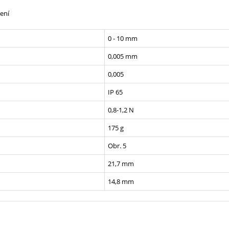
ení
0 - 10 mm
0,005 mm
0,005
IP 65
0,8-1,2 N
175 g
Obr. 5
21,7 mm
14,8 mm