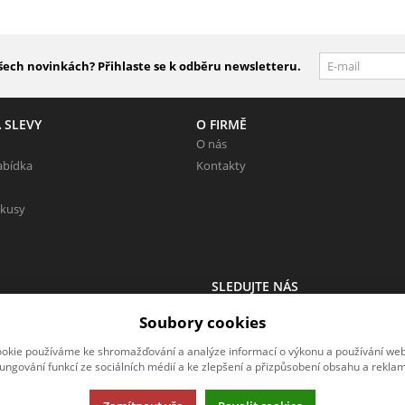
šech novinkách? Přihlaste se k odběru newsletteru.
 SLEVY
O FIRMĚ
O nás
abídka
Kontakty
 kusy
SLEDUJTE NÁS
 Neváhejte napsat.
Sledujte nás na všech sociálních sítí
Soubory cookies
okie používáme ke shromažďování a analýze informací o výkonu a používání webu
fungování funkcí ze sociálních médií a ke zlepšení a přizpůsobení obsahu a reklam