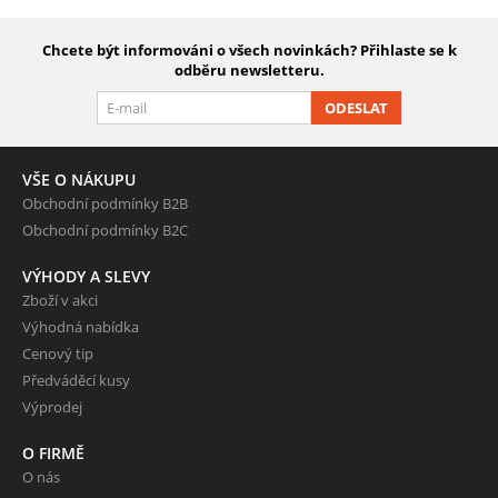
Chcete být informováni o všech novinkách? Přihlaste se k
odběru newsletteru.
ODESLAT
VŠE O NÁKUPU
Obchodní podmínky B2B
Obchodní podmínky B2C
VÝHODY A SLEVY
Zboží v akci
Výhodná nabídka
Cenový tip
Předváděcí kusy
Výprodej
O FIRMĚ
O nás