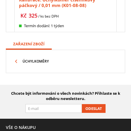
páčkový / 0,01 mm (K01-08-08)
mm,
nast
Kč
325
Kč
/ ks
bez DPH
Termín dodání: 1 týden
Te
ZAŘAZENÍ ZBOŽÍ
ÚCHYLKOMĚRY
Chcete být informováni o všech novinkách? Přihlaste se k
odběru newsletteru.
ODESLAT
VŠE O NÁKUPU