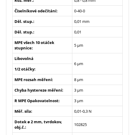
Roz. měř.:
0,8 - 0,8 mm
Číselníkové odečítání:
0-40-0
Děl. stup.:
0,01 mm
Děl. stup.:
0,01
MPE všech 10 otáček
5 µm
stupnice:
Libovolná
6 µm
1/2 otáčky:
MPE rozsah měření:
8 µm
Chyba hystereze měření:
3 µm
R MPE Opakovatelnost:
3 µm
Měř. síla:
0,01-0,3 N
Dotek ø 2 mm, tvrdokov,
102825
obj.č.: