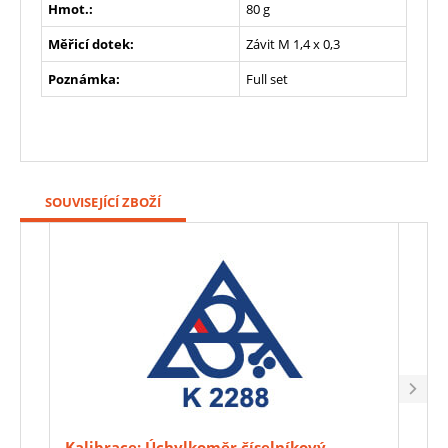
Hmot.:
80 g
Měřicí dotek:
Závit M 1,4 x 0,3
Poznámka:
Full set
SOUVISEJÍCÍ ZBOŽÍ
Kalibrace: Úchylkoměr číselníkový
Gran