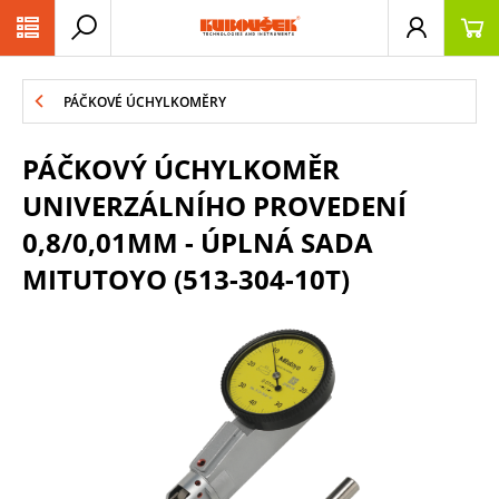
PŘESKOČIT NAVIGACI
PÁČKOVÉ ÚCHYLKOMĚRY
PÁČKOVÝ ÚCHYLKOMĚR
UNIVERZÁLNÍHO PROVEDENÍ
0,8/0,01MM - ÚPLNÁ SADA
MITUTOYO (513-304-10T)