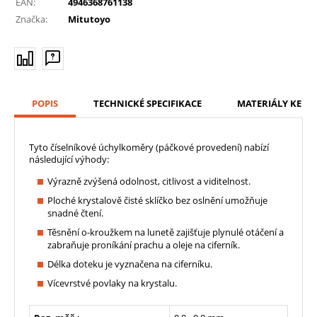
EAN:
4946368761138
Značka:
Mitutoyo
POPIS
TECHNICKÉ SPECIFIKACE
MATERIÁLY KE ST
Tyto číselníkové úchylkoměry (páčkové provedení) nabízí
následující výhody:
Výrazně zvýšená odolnost, citlivost a viditelnost.
Ploché krystalově čisté sklíčko bez oslnění umožňuje
snadné čtení.
Těsnění o-kroužkem na lunetě zajišťuje plynulé otáčení a
zabraňuje proníkání prachu a oleje na ciferník.
Délka doteku je vyznačena na ciferníku.
Vícevrstvé povlaky na krystalu.