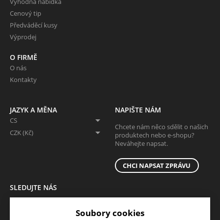
Výhodná nabídka
Cenový tip
Předváděcí kusy
Výprodej
O FIRMĚ
O nás
Kontakty
JAZYK A MĚNA
NAPIŠTE NÁM
CS
Chcete nám něco sdělit o našich
CZK (Kč)
produktech nebo e-shopu?
Neváhejte napsat.
CHCI NAPSAT ZPRÁVU
SLEDUJTE NÁS
Sledujte nás na všech sociálních sítích, ať Vám nic neunikne!
Soubory cookies