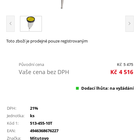
Toto zboží je prodejné pouze registrovaným
Původní cena
Kč
5 475
Vaše cena bez DPH
Kč
4 516
Dodací lhůta: na vyžádání
DPH:
21%
Jednotka:
ks
Kód 1:
513-455-10T
EAN:
4946368676227
Značka:
Mitutoyo