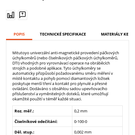
POPIS
TECHNICKÉ SPECIFIKACE
MATERIÁLY KE ST
Mitutoyo univerzální anti-magnetické provedení páčkových
úchylkoměrů (nebo číselníkových páčkových úchylkoměrů,
DTI) vhodných pro vyrovnávací operace na obráběcích
strojích a podobné aplikace. Tyto úchylkoměry se
automaticky přizpůsobí požadovanému směru měření v
místě kontaktu a pohyb pomocí diamantových ložisek
poskytuje menší tření a kontakt pro plynulé a přesné
ovládání. Dodáváno s obsáhlou sadou upevňovacího
příslušenství a vyměnitelných doteků, které umožňují
okamžité použití v téměř každé situaci.
Roz. měř.:
0,2 mm
Číselníkové odečítání:
0-100-0
Děl. stup.:
0,002 mm