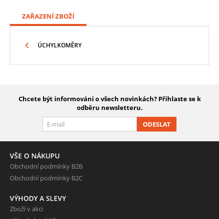
ZAŘAZENÍ ZBOŽÍ
ÚCHYLKOMĚRY
Chcete být informováni o všech novinkách? Přihlaste se k
odběru newsletteru.
ODESLAT
VŠE O NÁKUPU
Obchodní podmínky B2B
Obchodní podmínky B2C
VÝHODY A SLEVY
Zboží v akci