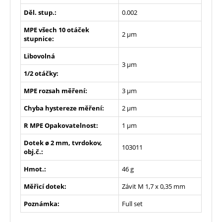
Děl. stup.:
0.002
MPE všech 10 otáček
2 µm
stupnice:
Libovolná
3 µm
1/2 otáčky:
MPE rozsah měření:
3 µm
Chyba hystereze měření:
2 µm
R MPE Opakovatelnost:
1 µm
Dotek ø 2 mm, tvrdokov,
103011
obj.č.:
Hmot.:
46 g
Měřicí dotek:
Závit M 1,7 x 0,35 mm
Poznámka:
Full set