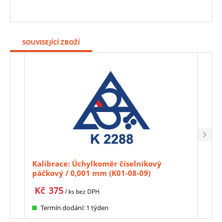
SOUVISEJÍCÍ ZBOŽÍ
Kalibrace: Úchylkoměr číselníkový
Gran
páčkový / 0,001 mm (K01-08-09)
mm,
nast
Kč
375
Kč
/ ks
bez DPH
Termín dodání: 1 týden
Te