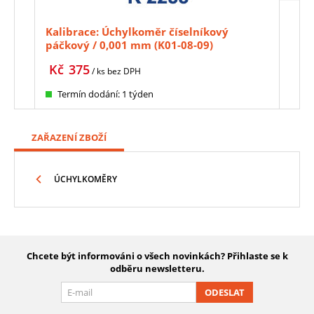
Kalibrace: Úchylkoměr číselníkový
Gran
páčkový / 0,001 mm (K01-08-09)
mm,
nast
Kč
375
Kč
/ ks
bez DPH
Termín dodání: 1 týden
Te
ZAŘAZENÍ ZBOŽÍ
ÚCHYLKOMĚRY
Chcete být informováni o všech novinkách? Přihlaste se k
odběru newsletteru.
ODESLAT