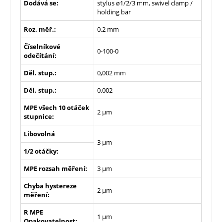
Dodává se:
stylus ø1/2/3 mm, swivel clamp /
holding bar
Roz. měř.:
0,2 mm
Číselníkové
0-100-0
odečítání:
Děl. stup.:
0,002 mm
Děl. stup.:
0.002
MPE všech 10 otáček
2 µm
stupnice:
Libovolná
3 µm
1/2 otáčky:
MPE rozsah měření:
3 µm
Chyba hystereze
2 µm
měření:
R MPE
1 µm
Opakovatelnost: