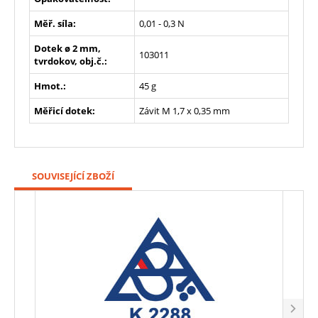
Měř. síla:
0,01 - 0,3 N
Dotek ø 2 mm,
103011
tvrdokov, obj.č.:
Hmot.:
45 g
Měřicí dotek:
Závit M 1,7 x 0,35 mm
SOUVISEJÍCÍ ZBOŽÍ