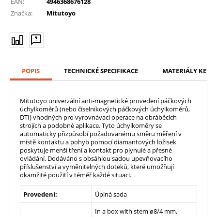
EAN:
4946368676128
Značka:
Mitutoyo
POPIS
TECHNICKÉ SPECIFIKACE
MATERIÁLY KE ST
Mitutoyo univerzální anti-magnetické provedení páčkových
úchylkoměrů (nebo číselníkových páčkových úchylkoměrů,
DTI) vhodných pro vyrovnávací operace na obráběcích
strojích a podobné aplikace. Tyto úchylkoměry se
automaticky přizpůsobí požadovanému směru měření v
místě kontaktu a pohyb pomocí diamantových ložisek
poskytuje menší tření a kontakt pro plynulé a přesné
ovládání. Dodáváno s obsáhlou sadou upevňovacího
příslušenství a vyměnitelných doteků, které umožňují
okamžité použití v téměř každé situaci.
Provedení:
Úplná sada
In a box with stem ø8/4 mm,