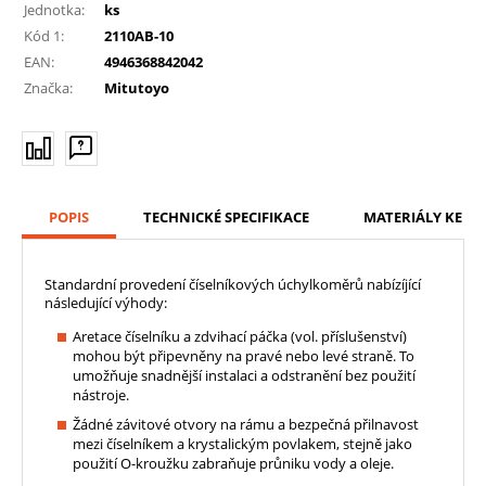
Jednotka:
ks
Kód 1:
2110AB-10
EAN:
4946368842042
Značka:
Mitutoyo
POPIS
TECHNICKÉ SPECIFIKACE
MATERIÁLY KE ST
Standardní provedení číselníkových úchylkoměrů nabízíjící
následující výhody:
Aretace číselníku a zdvihací páčka (vol. příslušenství)
mohou být připevněny na pravé nebo levé straně. To
umožňuje snadnější instalaci a odstranění bez použití
nástroje.
Žádné závitové otvory na rámu a bezpečná přilnavost
mezi číselníkem a krystalickým povlakem, stejně jako
použití O-kroužku zabraňuje průniku vody a oleje.