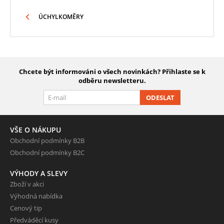
ÚCHYLKOMĚRY
Chcete být informováni o všech novinkách? Přihlaste se k
odběru newsletteru.
ODESLAT
VŠE O NÁKUPU
Obchodní podmínky B2B
Obchodní podmínky B2C
VÝHODY A SLEVY
Zboží v akci
Výhodná nabídka
Cenový tip
Předváděcí kusy