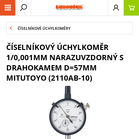
PŘESKOČIT NAVIGACI
ČÍSELNÍKOVÉ ÚCHYLKOMĚRY
ČÍSELNÍKOVÝ ÚCHYLKOMĚR
1/0,001MM NARAZUVZDORNÝ S
DRAHOKAMEM D=57MM
MITUTOYO (2110AB-10)