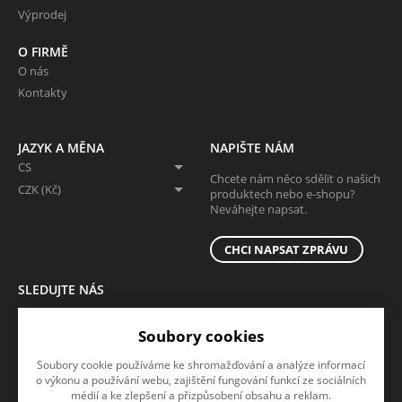
Výprodej
O FIRMĚ
O nás
Kontakty
JAZYK A MĚNA
NAPIŠTE NÁM
CS
Chcete nám něco sdělit o našich
CZK (Kč)
produktech nebo e-shopu?
Neváhejte napsat.
CHCI NAPSAT ZPRÁVU
SLEDUJTE NÁS
Sledujte nás na všech sociálních sítích, ať Vám nic neunikne!
Soubory cookies
Soubory cookie používáme ke shromažďování a analýze informací
o výkonu a používání webu, zajištění fungování funkcí ze sociálních
médií a ke zlepšení a přizpůsobení obsahu a reklam.