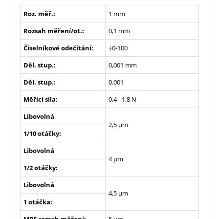
Roz. měř.:
1 mm
Rozsah měření/ot.:
0,1 mm
Číselníkové odečítání:
±0-100
Děl. stup.:
0,001 mm
Děl. stup.:
0.001
Měřicí síla:
0,4 - 1,8 N
Libovolná
2,5 µm
1/10 otáčky:
Libovolná
4 µm
1/2 otáčky:
Libovolná
4,5 µm
1 otáčka:
MPE rozsah měření:
5 µm