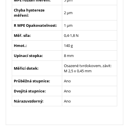
Chyba hystereze
2 µm
měření:
R MPE Opakovatelnost:
1 µm
Měř. síla:
0,4-1,8 N
Hmot.:
140 g
Upínací stopka:
8 mm
Osazené tvrdokovem, závit:
Měřicí dotek:
M 2,5 x 0,45 mm
Průběžná stupnice:
Ano
Dvojitá stupnice:
Ano
Nárazuvzdorný:
Ano