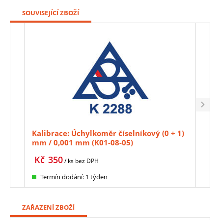
SOUVISEJÍCÍ ZBOŽÍ
Kalibrace: Úchylkoměr číselníkový (0 ÷ 1)
Mag
mm / 0,001 mm (K01-08-05)
HITE
042)
Kč
350
Kč
/ ks
bez DPH
Termín dodání: 1 týden
Te
ZAŘAZENÍ ZBOŽÍ