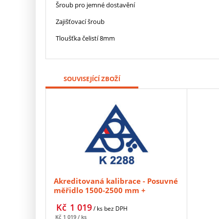
Šroub pro jemné dostavění
Zajišťovací šroub
Tloušťka čelistí 8mm
SOUVISEJÍCÍ ZBOŽÍ
Akreditovaná kalibrace - Posuvné
měřidlo 1500-2500 mm +
příplatek oboustranné
Kč
1 019
/ ks
bez DPH
Kč
1 019
/ ks