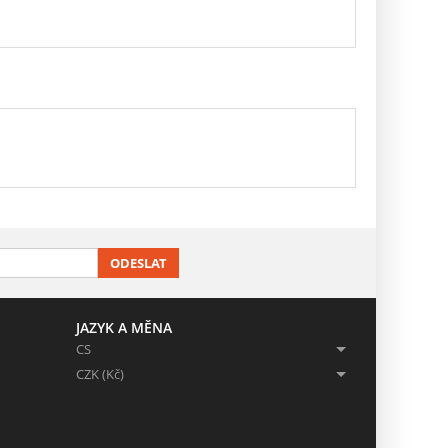
ODESLAT
JAZYK A MĚNA
CS
CZK (Kč)