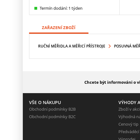
Termín dodání: 1 týden
ZAŘAZENÍ ZBOŽÍ
RUČNÍ MĚŘIDLA A MĚŘICÍ PŘÍSTROJE
POSUVNÁ MĚŘÍ
Chcete být informováni o v
VŠE O NÁKUPU
VÝHODY A
Obchodní podmínky B2B
Zboží v akci
Obchodní podmínky B2C
Výhodná n
Cenový tip
Předváděcí
Výprodej