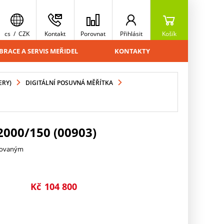
cs
/
CZK
Kontakt
Porovnat
Přihlásit
Košík
BRACE A SERVIS MEŘIDEL
KONTAKTY
ERY)
DIGITÁLNÍ POSUVNÁ MĚŘÍTKA
000/150 (00903)
trovaným
Kč
104 800