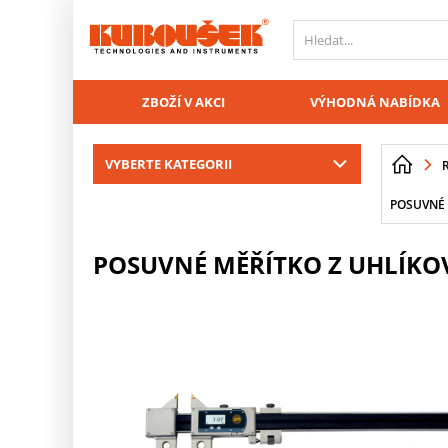
PŘESKOČIT NAVIGACI
ZBOŽÍ V AKCI
VÝHODNÁ NABÍDKA
VYBERTE KATEGORII
POSUVNÉ 
POSUVNÉ MĚŘÍTKO Z UHLÍKOVÝ