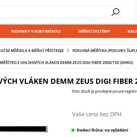
NOVINKY V SORTIMENTU
MĚŘICÍ SYSTÉMY
KALI
RUČNÍ MĚŘIDLA A MĚŘICÍ PŘÍSTROJE
POSUVNÁ MĚŘÍTKA (POSUVKY, ŠUPL
MĚŘÍTKO Z UHLÍKOVÝCH VLÁKEN DEMM ZEUS DIGI FIBER 2000/150 (00903)
CH VLÁKEN DEMM ZEUS DIGI FIBER 2
Toto zboží je prodejné pouze regis
Vaše cena bez DPH
Dodací lhůta: na vyžádání