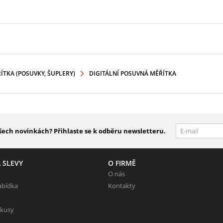
TKA (POSUVKY, ŠUPLERY)
DIGITÁLNÍ POSUVNÁ MĚŘÍTKA
šech novinkách? Přihlaste se k odběru newsletteru.
 SLEVY
O FIRMĚ
O nás
abídka
Kontakty
 kusy