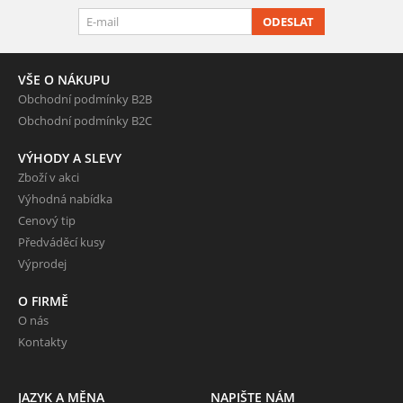
ODESLAT
VŠE O NÁKUPU
Obchodní podmínky B2B
Obchodní podmínky B2C
VÝHODY A SLEVY
Zboží v akci
Výhodná nabídka
Cenový tip
Předváděcí kusy
Výprodej
O FIRMĚ
O nás
Kontakty
JAZYK A MĚNA
NAPIŠTE NÁM