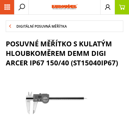
PŘESKOČIT NAVIGACI
DIGITÁLNÍ POSUVNÁ MĚŘÍTKA
POSUVNÉ MĚŘÍTKO S KULATÝM
HLOUBKOMĚREM DEMM DIGI
ARCER IP67 150/40 (ST15040IP67)