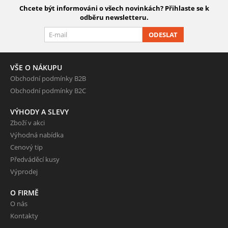
Chcete být informováni o všech novinkách? Přihlaste se k
odběru newsletteru.
ODESLAT
VŠE O NÁKUPU
Obchodní podmínky B2B
Obchodní podmínky B2C
VÝHODY A SLEVY
Zboží v akci
Výhodná nabídka
Cenový tip
Předváděcí kusy
Výprodej
O FIRMĚ
O nás
Kontakty