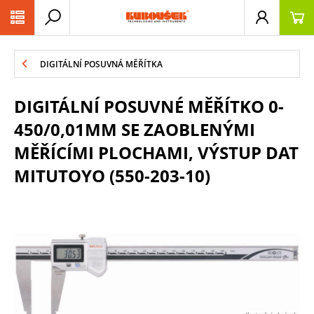
PŘESKOČIT NAVIGACI
DIGITÁLNÍ POSUVNÁ MĚŘÍTKA
DIGITÁLNÍ POSUVNÉ MĚŘÍTKO 0-
450/0,01MM SE ZAOBLENÝMI
MĚŘÍCÍMI PLOCHAMI, VÝSTUP DAT
MITUTOYO (550-203-10)