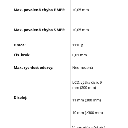
Max. povolená chyba E MPE:
±0,05 mm
Max. povolená chyba S MPE:
±0,05 mm
Hmot.:
1110 g
Čís. krok:
0,01 mm
Max. rychlost odezvy:
Neomezená
LCD, výška číslic 9
mm (200 mm)
Displej:
11 mm (300 mm)
10 mm (>300 mm)
V pouzdře, včetně 1