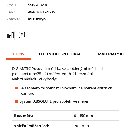
Kód 1:
550-203-10
EAN:
4946368124605
Značka:
Mitutoyo
POPIS
TECHNICKÉ SPECIFIKACE
MATERIÁLY KE ST
DIGIMATIC Posuvná měřítka se zaoblenými měřicími
plochami umožňující měření vnitřních rozměrů.
Nabízí následující výhody:
Se zaoblenými měřicími plochami na měření vnitřních
rozměrů.
Systém ABSOLUTE pro spolehlivé měření.
Roz. měř.:
0 - 450 mm
Vnitřní měření od:
20,1 mm