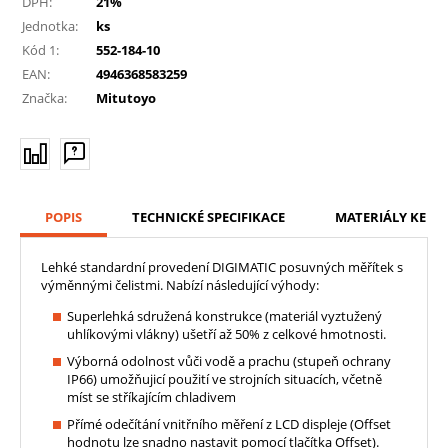
DPH:
21%
Jednotka:
ks
Kód 1:
552-184-10
EAN:
4946368583259
Značka:
Mitutoyo
POPIS
TECHNICKÉ SPECIFIKACE
MATERIÁLY KE ST
Lehké standardní provedení DIGIMATIC posuvných měřítek s
výměnnými čelistmi. Nabízí následující výhody:
Superlehká sdružená konstrukce (materiál vyztužený
uhlíkovými vlákny) ušetří až 50% z celkové hmotnosti.
Výborná odolnost vůči vodě a prachu (stupeň ochrany
IP66) umožňujicí použití ve strojních situacích, včetně
míst se stříkajícím chladivem
Přímé odečítání vnitřního měření z LCD displeje (Offset
hodnotu lze snadno nastavit pomocí tlačítka Offset).