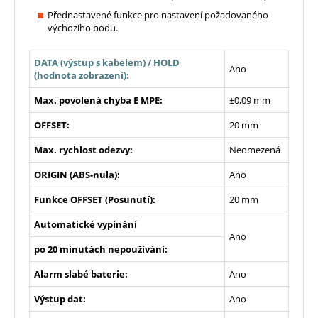
Přednastavené funkce pro nastavení požadovaného
výchozího bodu.
DATA (výstup s kabelem) / HOLD
Ano
(hodnota zobrazení):
Max. povolená chyba E MPE:
±0,09 mm
OFFSET:
20 mm
Max. rychlost odezvy:
Neomezená
ORIGIN (ABS-nula):
Ano
Funkce OFFSET (Posunutí):
20 mm
Automatické vypínání
Ano
po 20 minutách nepoužívání:
Alarm slabé baterie:
Ano
Výstup dat:
Ano