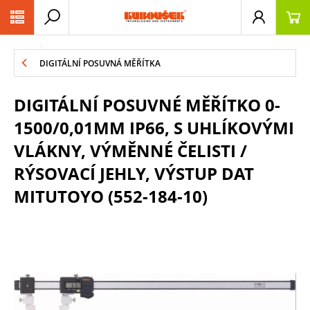
PŘESKOČIT NAVIGACI
DIGITÁLNÍ POSUVNÁ MĚŘÍTKA
DIGITÁLNÍ POSUVNÉ MĚŘÍTKO 0-
1500/0,01MM IP66, S UHLÍKOVÝMI
VLÁKNY, VÝMĚNNÉ ČELISTI /
RÝSOVACÍ JEHLY, VÝSTUP DAT
MITUTOYO (552-184-10)