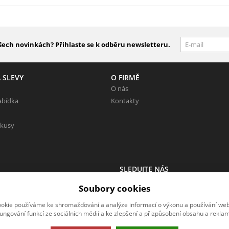
šech novinkách? Přihlaste se k odběru newsletteru.
 SLEVY
O FIRMĚ
O nás
abídka
Kontakty
 kusy
SLEDUJTE NÁS
 Neváhejte napsat.
Sledujte nás na všech sociálních sítí
Soubory cookies
okie používáme ke shromažďování a analýze informací o výkonu a používání webu
fungování funkcí ze sociálních médií a ke zlepšení a přizpůsobení obsahu a reklam