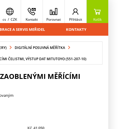
cs
/
CZK
Kontakt
Porovnat
Přihlásit
Košík
BRACE A SERVIS MEŘIDEL
KONTAKTY
ERY)
DIGITÁLNÍ POSUVNÁ MĚŘÍTKA
MI ČELISTMI, VÝSTUP DAT MITUTOYO (551-207-10)
 ZAOBLENÝMI MĚŘÍCÍMI
trovaným
Kč
41 050