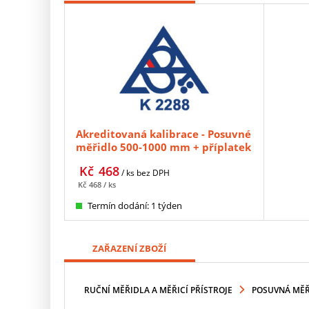
Akreditovaná kalibrace - Posuvné
měřidlo 500-1000 mm + příplatek
oboustranné
Kč
468
/ ks
bez DPH
Kč
468
/ ks
Termín dodání: 1 týden
ZAŘAZENÍ ZBOŽÍ
RUČNÍ MĚŘIDLA A MĚŘICÍ PŘÍSTROJE
POSUVNÁ MĚŘÍ