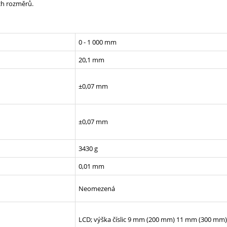
ch rozměrů.
0 - 1 000 mm
20,1 mm
±0,07 mm
±0,07 mm
3430 g
0,01 mm
Neomezená
LCD; výška číslic 9 mm (200 mm) 11 mm (300 mm