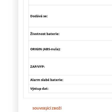
Dodává se:
Životnost baterie:
ORIGIN (ABS-nula):
ZAP/VYP:
Alarm slabé baterie:
Výstup dat:
SOUVISEJÍCÍ ZBOŽÍ