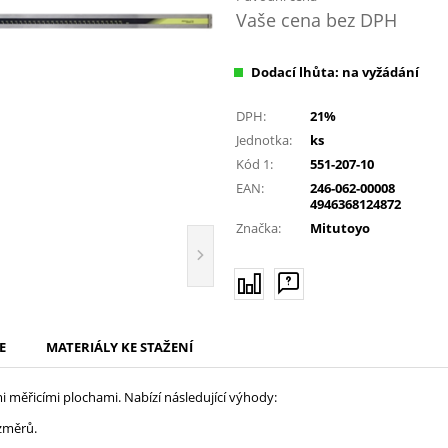
Vaše cena bez DPH
Dodací lhůta: na vyžádání
DPH:
21%
Jednotka:
ks
Kód 1:
551-207-10
EAN:
246-062-00008
4946368124872
Značka:
Mitutoyo
E
MATERIÁLY KE STAŽENÍ
 měřicími plochami. Nabízí následující výhody:
změrů.