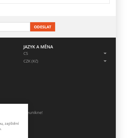
ODESLAT
JAZYK A MĚNA
CS
CZK (Kč)
ch, ať Vám nic neunikne!
, zajištění
.