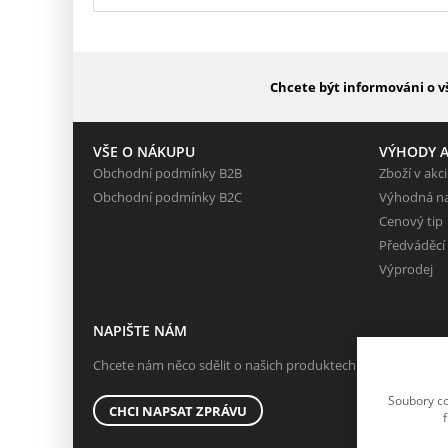
Chcete být informováni o v
VŠE O NÁKUPU
VÝHODY A
Obchodní podmínky B2B
Zboží v akci
Obchodní podmínky B2C
Výhodná n
Cenový tip
Předváděcí
Výprodej
NAPIŠTE NÁM
Chcete nám něco sdělit o našich produktech nebo e-shopu?
Soubory co
CHCI NAPSAT ZPRÁVU