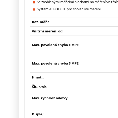
Se zaoblenými měřicími plochami na měření vnitřní
Systém ABSOLUTE pro spolehlivé měření.
Roz. měř.:
Vnitřní měření od:
Max. povolená chyba E MPE:
Max. povolená chyba S MPE:
Hmot.:
Čís. krok:
Max. rychlost odezvy:
Displej: