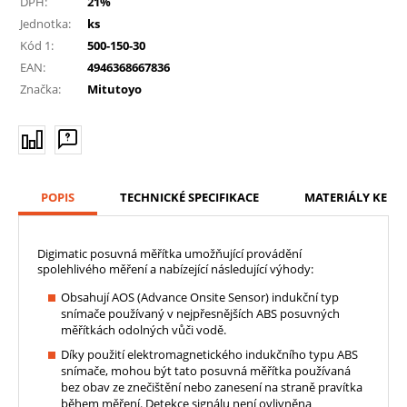
DPH:
21%
Jednotka:
ks
Kód 1:
500-150-30
EAN:
4946368667836
Značka:
Mitutoyo
POPIS
TECHNICKÉ SPECIFIKACE
MATERIÁLY KE ST
Digimatic posuvná měřítka umožňující provádění
spolehlivého měření a nabízející následující výhody:
Obsahují AOS (Advance Onsite Sensor) indukční typ
snímače používaný v nejpřesnějších ABS posuvných
měřítkách odolných vůči vodě.
Díky použití elektromagnetického indukčního typu ABS
snímače, mohou být tato posuvná měřítka používaná
bez obav ze znečištění nebo zanesení na straně pravítka
během měření. Detekce signálu není ovlivněna