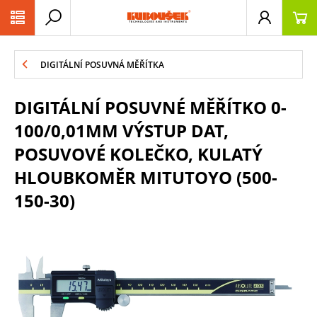
PŘESKOČIT NAVIGACI
DIGITÁLNÍ POSUVNÁ MĚŘÍTKA
DIGITÁLNÍ POSUVNÉ MĚŘÍTKO 0-
100/0,01MM VÝSTUP DAT,
POSUVOVÉ KOLEČKO, KULATÝ
HLOUBKOMĚR MITUTOYO (500-
150-30)