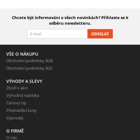
Chcete být informováni o všech novinkách? Přihlaste se k
odběru newsletteru.
ODESLAT
VŠE O NÁKUPU
Obchodní podmínky B2B
Obchodní podmínky B2C
VÝHODY A SLEVY
Zboží v akci
Výhodná nabídka
Cenový tip
Předváděcí kusy
Výprodej
O FIRMĚ
O nás