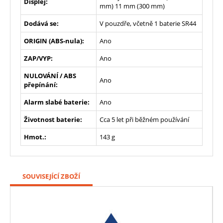
Displej:
mm) 11 mm (300 mm)
Dodává se:
V pouzdře, včetně 1 baterie SR44
ORIGIN (ABS-nula):
Ano
ZAP/VYP:
Ano
NULOVÁNÍ / ABS
Ano
přepínání:
Alarm slabé baterie:
Ano
Životnost baterie:
Cca 5 let při běžném používání
Hmot.:
143 g
SOUVISEJÍCÍ ZBOŽÍ