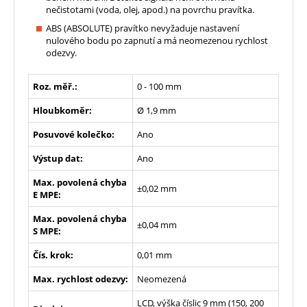
nečistotami (voda, olej, apod.) na povrchu pravítka.
ABS (ABSOLUTE) pravítko nevyžaduje nastavení
nulového bodu po zapnutí a má neomezenou rychlost
odezvy.
Roz. měř.:
0 - 100 mm
Hloubkoměr:
Ø 1,9 mm
Posuvové kolečko:
Ano
Výstup dat:
Ano
Max. povolená chyba
±0,02 mm
E MPE:
Max. povolená chyba
±0,04 mm
S MPE:
Čís. krok:
0,01 mm
Max. rychlost odezvy:
Neomezená
LCD, výška číslic 9 mm (150, 200