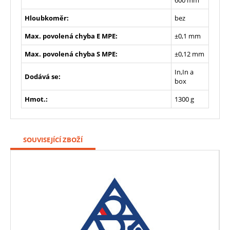
Hloubkoměr:
bez
Max. povolená chyba E MPE:
±0,1 mm
Max. povolená chyba S MPE:
±0,12 mm
In,In a
Dodává se:
box
Hmot.:
1300 g
SOUVISEJÍCÍ ZBOŽÍ