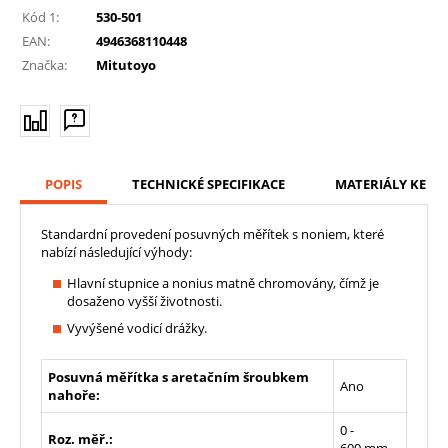
Kód 1:
530-501
EAN:
4946368110448
Značka:
Mitutoyo
POPIS
TECHNICKÉ SPECIFIKACE
MATERIÁLY KE ST
Standardní provedení posuvných měřítek s noniem, které
nabízí následující výhody:
Hlavní stupnice a nonius matně chromovány, čímž je
dosaženo vyšší životnosti.
Vyvýšené vodicí drážky.
Posuvná měřítka s aretačním šroubkem
Ano
nahoře:
0 -
Roz. měř.:
600 mm