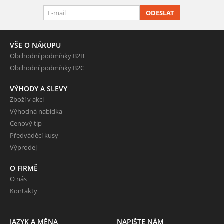
ODESLAT
VŠE O NÁKUPU
Obchodní podmínky B2B
Obchodní podmínky B2C
VÝHODY A SLEVY
Zboží v akci
Výhodná nabídka
Cenový tip
Předváděcí kusy
Výprodej
O FIRMĚ
O nás
Kontakty
JAZYK A MĚNA
NAPIŠTE NÁM