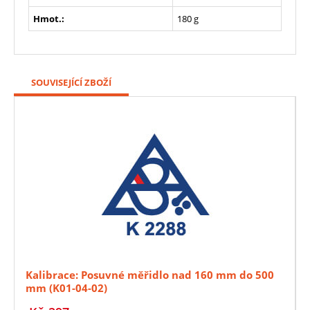
Hmot.:
180 g
SOUVISEJÍCÍ ZBOŽÍ
Kalibrace: Posuvné měřidlo nad 160 mm do 500
mm (K01-04-02)