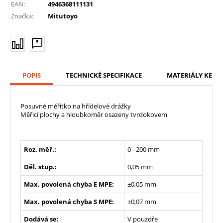
EAN:
4946368111131
Značka:
Mitutoyo
POPIS
TECHNICKÉ SPECIFIKACE
MATERIÁLY KE ST
Posuvné měřítko na hřídelové drážky
Měřicí plochy a hloubkoměr osazeny tvrdokovem
Roz. měř.:
0 - 200 mm
Děl. stup.:
0,05 mm
Max. povolená chyba E MPE:
±0,05 mm
Max. povolená chyba S MPE:
±0,07 mm
Dodává se:
V pouzdře