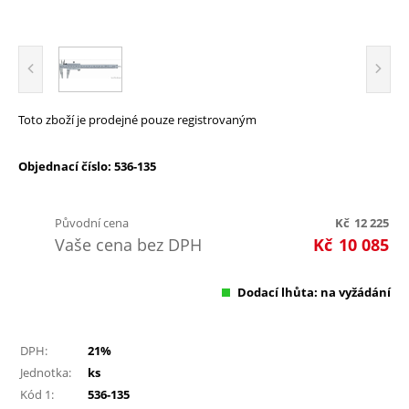
Toto zboží je prodejné pouze registrovaným
Objednací číslo: 536-135
Původní cena
Kč
12 225
Vaše cena bez DPH
Kč
10 085
Dodací lhůta: na vyžádání
DPH:
21%
Jednotka:
ks
Kód 1:
536-135