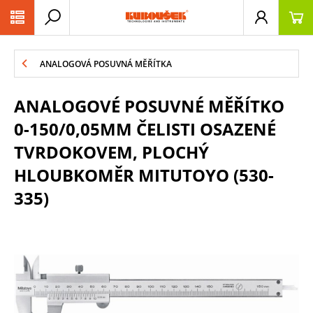
PŘESKOČIT NAVIGACI
ANALOGOVÁ POSUVNÁ MĚŘÍTKA
ANALOGOVÉ POSUVNÉ MĚŘÍTKO
0-150/0,05MM ČELISTI OSAZENÉ
TVRDOKOVEM, PLOCHÝ
HLOUBKOMĚR MITUTOYO (530-
335)