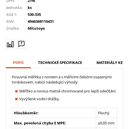
DPH:
21%
Jednotka:
ks
Kód 1:
530-335
EAN:
4946368110431
Značka:
Mitutoyo
POPIS
TECHNICKÉ SPECIFIKACE
MATERIÁLY KE ST
Posuvná měřítka s noniem a s měřicími čelistmi osazenými
tvrdokovem, nabízí následující výhody:
Měřítko a nonius matně chromované pro lepší odečítání.
Vyvýšené vodicí drážky.
Hloubkoměr:
Plochý
Max. povolená chyba E MPE:
±0,05 mm