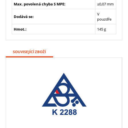
Max. povolená chyba S MPE:
±0,07 mm
V
Dodává se:
pouzdře
Hmot.:
145 g
SOUVISEJÍCÍ ZBOŽÍ