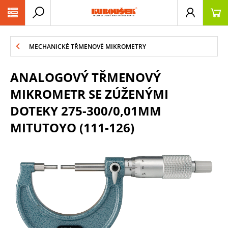
PŘESKOČIT NAVIGACI
MECHANICKÉ TŘMENOVÉ MIKROMETRY
ANALOGOVÝ TŘMENOVÝ
MIKROMETR SE ZÚŽENÝMI
DOTEKY 275-300/0,01MM
MITUTOYO (111-126)