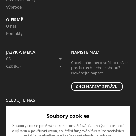
Výprodej
O FIRMĚ
O nás
Kontakty
JAZYK A MĚNA
NAPIŠTE NÁM
CS
Chcete nám něco sdělit o našich
CZK (Kč)
produktech nebo e-shopu?
Neváhejte napsat.
CHCI NAPSAT ZPRÁVU
SLEDUJTE NÁS
Sledujte nás na všech sociálních sítích, ať Vám nic neunikne!
Soubory cookies
Soubory cookie používáme ke shromažďování a analýze informací
o výkonu a používání webu, zajištění fungování funkcí ze sociálních
médií a ke zlepšení a přizpůsobení obsahu a reklam.