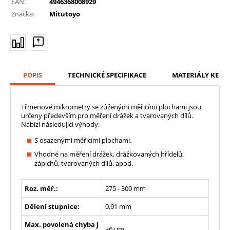
EAN:
4946368008929
Značka:
Mitutoyo
POPIS
TECHNICKÉ SPECIFIKACE
MATERIÁLY KE ST
Třmenové mikrometry se zúženými měřicími plochami jsou
určeny především pro měření drážek a tvarovaných dílů.
Nabízí následující výhody:
S osazenými měřicími plochami.
Vhodné na měření drážek, drážkovaných hřídelů,
zápichů, tvarovaných dílů, apod.
Roz. měř.:
275 - 300 mm
Dělení stupnice:
0,01 mm
Max. povolená chyba J
±6 µm