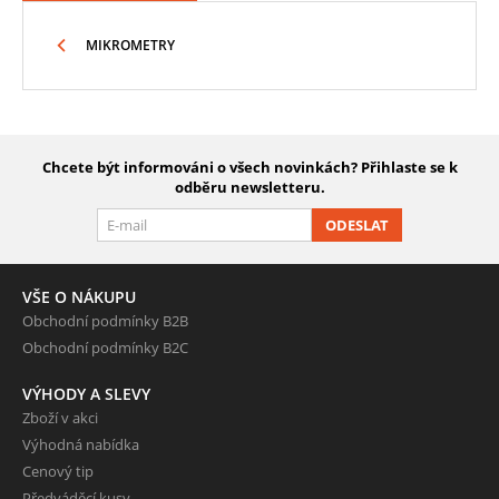
MIKROMETRY
Chcete být informováni o všech novinkách? Přihlaste se k
odběru newsletteru.
ODESLAT
VŠE O NÁKUPU
Obchodní podmínky B2B
Obchodní podmínky B2C
VÝHODY A SLEVY
Zboží v akci
Výhodná nabídka
Cenový tip
Předváděcí kusy