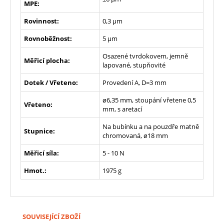
MPE:
Rovinnost:
0,3 µm
Rovnoběžnost:
5 µm
Osazené tvrdokovem, jemně
Měřicí plocha:
lapované, stupňovité
Dotek / Vřeteno:
Provedení A, D=3 mm
ø6,35 mm, stoupání vřetene 0,5
Vřeteno:
mm, s aretací
Na bubínku a na pouzdře matně
Stupnice:
chromovaná, ø18 mm
Měřicí síla:
5 - 10 N
Hmot.:
1975 g
SOUVISEJÍCÍ ZBOŽÍ