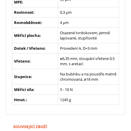
MPE:
Rovinnost:
0,3 µm
Rovnoběžnost:
4 µm
Osazené tvrdokovem, jemně
Měřicí plocha:
lapované, stupňovité
Dotek / Vřeteno:
Provedení A, D=3 mm
ø6,35 mm, stoupání vřetene 0,5
Vřeteno:
mm, s aretací
Na bubínku a na pouzdře matně
Stupnice:
chromovaná, ø18 mm
Měřicí síla:
5 - 10 N
Hmot.:
1245 g
SOUVISEJÍCÍ ZBOŽÍ