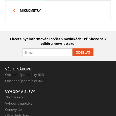
MIKROMETRY
Chcete být informováni o všech novinkách? Přihlaste se k
odběru newsletteru.
ODESLAT
VŠE O NÁKUPU
Obchodní podmínky B2B
Obchodní podmínky B2C
VÝHODY A SLEVY
Zboží v akci
Výhodná nabídka
Cenový tip
Předváděcí kusy