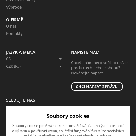
Výprodej
O FIRMĚ
O nás
Kontakty
JAZYK A MĚNA
NAPIŠTE NÁM
CS
Chcete nám něco sdělit o našich
CZK (Kč)
produktech nebo e-shopu?
Neváhejte napsat.
CHCI NAPSAT ZPRÁVU
SLEDUJTE NÁS
Sledujte nás na všech sociálních sítích, ať Vám nic neunikne!
Soubory cookies
Soubory cookie používáme ke shromažďování a analýze informací
o výkonu a používání webu, zajištění fungování funkcí ze sociálních
médií a ke zlepšení a přizpůsobení obsahu a reklam.