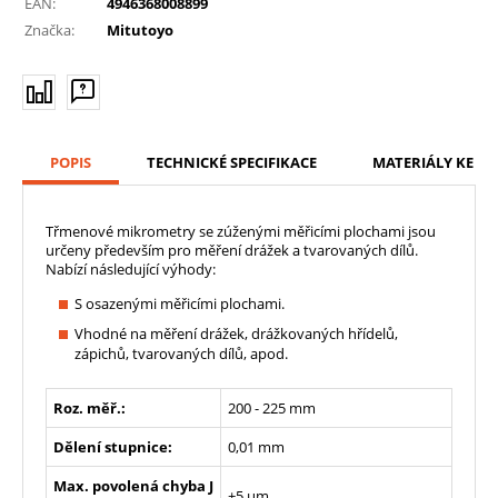
EAN:
4946368008899
Značka:
Mitutoyo
POPIS
TECHNICKÉ SPECIFIKACE
MATERIÁLY KE ST
Třmenové mikrometry se zúženými měřicími plochami jsou
určeny především pro měření drážek a tvarovaných dílů.
Nabízí následující výhody:
S osazenými měřicími plochami.
Vhodné na měření drážek, drážkovaných hřídelů,
zápichů, tvarovaných dílů, apod.
Roz. měř.:
200 - 225 mm
Dělení stupnice:
0,01 mm
Max. povolená chyba J
±5 µm