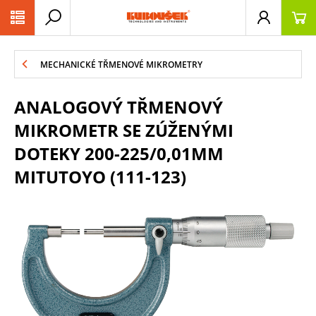
PŘESKOČIT NAVIGACI
MECHANICKÉ TŘMENOVÉ MIKROMETRY
ANALOGOVÝ TŘMENOVÝ
MIKROMETR SE ZÚŽENÝMI
DOTEKY 200-225/0,01MM
MITUTOYO (111-123)